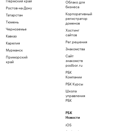
Пермский край
Облако для
бизнеса
Ростов-на-Дону
Корпоративный
Татарстан
регистратор
Тюмень
доменов
Черноземье
Хостинг
сайтов
Кавказ
Рег.решения
Карелия
Знакомства
Мурманск
Сайт
Приморский
знакомств
край
podbor.ru
РБК
Компании
РБК Курсы
Школа
управления
РБК
РБК
Новости
iOS