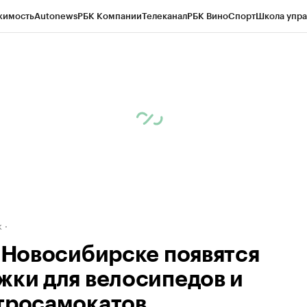
жимость
Autonews
РБК Компании
Телеканал
РБК Вино
Спорт
Школа упра
д
Стиль
Крипто
РБК Бизнес-среда
Дискуссионный клуб
Исследования
К
рагентов
Политика
Экономика
Бизнес
Технологии и медиа
Финансы
Рын
к
в Новосибирске появятся
жки для велосипедов и
тросамокатов