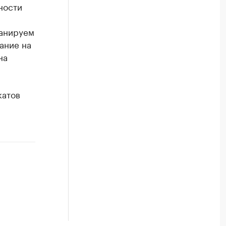
ности
ланируем
ание на
на
катов