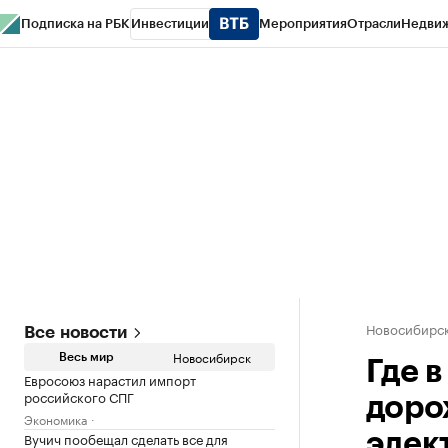
Подписка на РБК
Инвестиции
Мероприятия
Отрасли
Недви
РБК Курсы
РБК Life
Тренды
Визионеры
Национальные проекты
Горо
Спецпроекты СПб
Конференции СПб
Спецпроекты
Проверка конт
Новосибирс
Все новости
Новосибирск
Весь мир
Где 
Евросоюз нарастил импорт
российского СПГ
доро
Экономика
Вучич пообещал сделать все для
элек