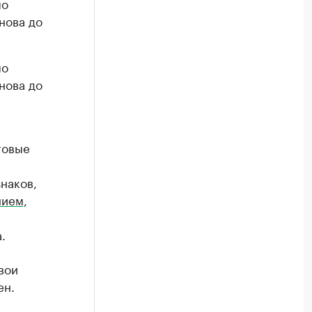
по
нова до
по
нова до
говые
наков,
нием
,
.
вои
ен.