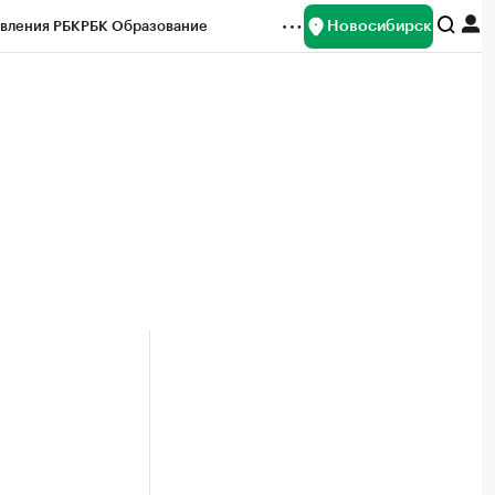
Новосибирск
вления РБК
РБК Образование
редитные рейтинги
Франшизы
Газета
ок наличной валюты