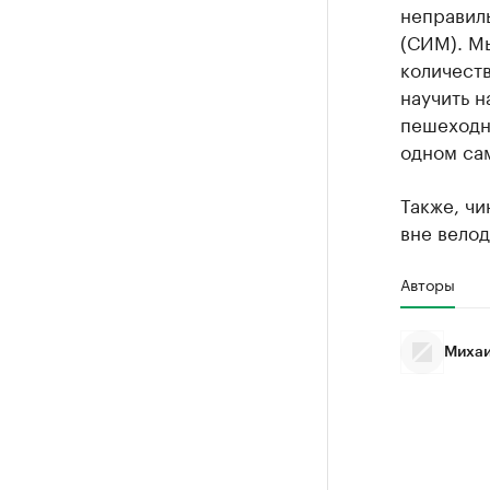
неправил
(СИМ). М
количест
научить 
пешеходны
одном сам
Также, чи
вне велод
Авторы
Михаи