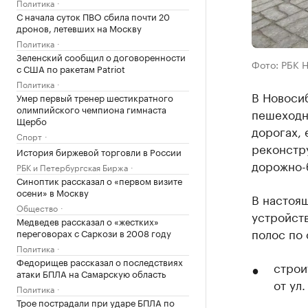
Политика
С начала суток ПВО сбила почти 20
дронов, летевших на Москву
Политика
Зеленский сообщил о договоренности
Фото: РБК 
с США по ракетам Patriot
Политика
В Новоси
Умер первый тренер шестикратного
олимпийского чемпиона гимнаста
пешеходн
Щербо
дорогах, 
Спорт
реконстр
История биржевой торговли в России
дорожно-
РБК и Петербургская Биржа
Синоптик рассказал о «первом визите
осени» в Москву
В настоя
Общество
устройст
Медведев рассказал о «жестких»
полос по
переговорах с Саркози в 2008 году
Политика
Федорищев рассказал о последствиях
строи
атаки БПЛА на Самарскую область
от ул
Политика
Трое пострадали при ударе БПЛА по