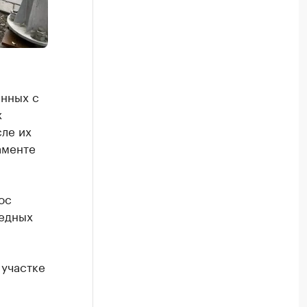
нных с
х
сле их
аменте
ос
едных
 участке