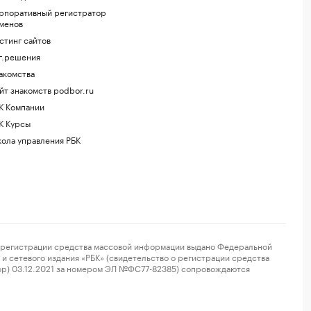
рпоративный регистратор
менов
стинг сайтов
г.решения
акомства
йт знакомств podbor.ru
К Компании
К Курсы
ола управления РБК
регистрации средства массовой информации выдано Федеральной
и сетевого издания «РБК» (свидетельство о регистрации средства
ор) 03.12.2021 за номером ЭЛ №ФС77-82385) сопровождаются