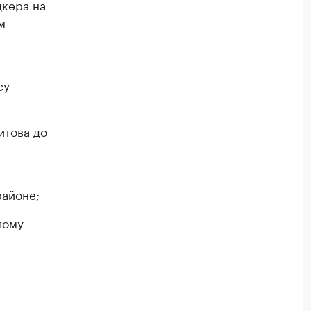
дкера на
м
су
итова до
районе;
лому