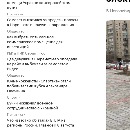
помощи Украине на «европейском
пути»
В Новосибир
Политика
Самолет выкатился за пределы полосы
в Норильске и получил повреждения
Общество
Как выбрать оптимальное
коммерческое помещение для
инвестиций
РБК и ПИК Серия плюс
Две девушки в Шереметьево опоздали
на рейс и выбежали за самолетом.
Видео
Общество
Юные хоккеисты «Спартака» стали
победителями Кубка Александра
Овечкина
Спорт
Вучич исключил военное
сотрудничество с Украиной
Политика
Что известно об атаках БПЛА на
регионы России. Главное к 8 августа