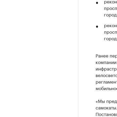
рекон
просп
город
рекон
просп
город
Ранее пе
компании 
инфрастр
велосвет
регламен
мобильнос
«Мы пред
самокаты
Постанов