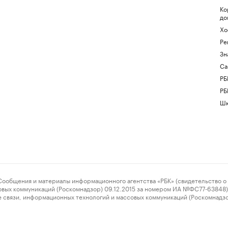
Ко
до
Хо
Ре
Зн
Са
РБ
РБ
Шк
ения и материалы информационного агентства «РБК» (свидетельство о 
овых коммуникаций (Роскомнадзор) 09.12.2015 за номером ИА №ФС77-63848) 
 связи, информационных технологий и массовых коммуникаций (Роскомнадз