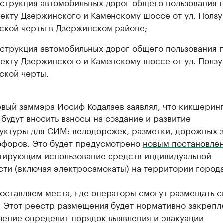
струкция автомобильных дорог общего пользования 
екту Дзержинского и Каменскому шоссе от ул. Ползу
ской черты в Дзержинском районе;
струкция автомобильных дорог общего пользования 
екту Дзержинского и Каменскому шоссе от ул. Ползу
ской черты.
рвый заммэра Иосиф Кодалаев заявлял, что кикшерин
будут вносить взносы на создание и развитие
уктуры для СИМ: велодорожек, разметки, дорожных з
офоров. Это будет предусмотрено
новым постановле
тирующим использование средств индивидуальной
ти (включая электросамокаты) на территории города
оставляем места, где операторы смогут размещать с
. Этот реестр размещения будет нормативно закрепл
ление определит порядок выявления и эвакуации