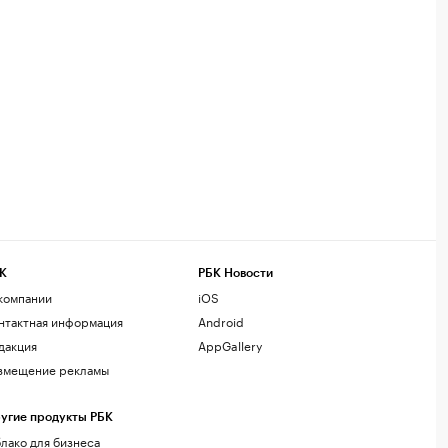
К
РБК Новости
компании
iOS
нтактная информация
Android
дакция
AppGallery
змещение рекламы
угие продукты РБК
лако для бизнеса