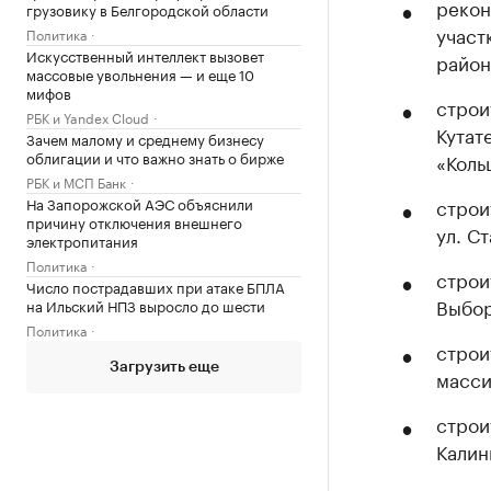
рекон
грузовику в Белгородской области
участ
Политика
Искусственный интеллект вызовет
район
массовые увольнения — и еще 10
мифов
строи
РБК и Yandex Cloud
Кутат
Зачем малому и среднему бизнесу
облигации и что важно знать о бирже
«Коль
РБК и МСП Банк
На Запорожской АЭС объяснили
строи
причину отключения внешнего
ул. С
электропитания
Политика
строи
Число пострадавших при атаке БПЛА
Выбор
на Ильский НПЗ выросло до шести
Политика
строи
Загрузить еще
масси
строи
Калин