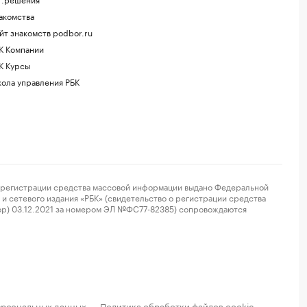
акомства
йт знакомств podbor.ru
К Компании
К Курсы
ола управления РБК
регистрации средства массовой информации выдано Федеральной
и сетевого издания «РБК» (свидетельство о регистрации средства
ор) 03.12.2021 за номером ЭЛ №ФС77-82385) сопровождаются
ерсональных данных
Политика обработки файлов cookie
·