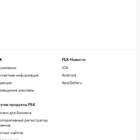
К
РБК Новости
компании
iOS
нтактная информация
Android
дакция
AppGallery
змещение рекламы
угие продукты РБК
лако для бизнеса
рпоративный регистратор
менов
стинг сайтов
г.решения