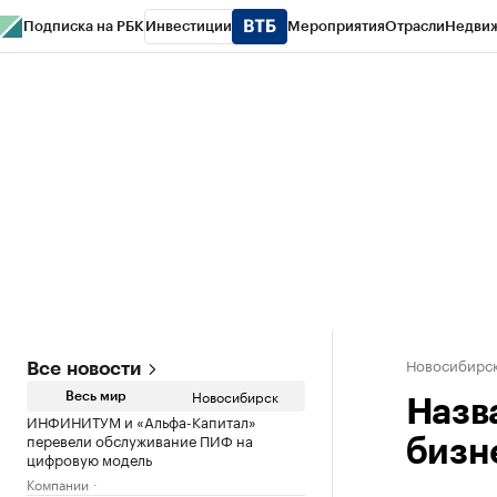
Подписка на РБК
Инвестиции
Мероприятия
Отрасли
Недви
РБК Курсы
РБК Life
Тренды
Визионеры
Национальные проекты
Горо
Спецпроекты СПб
Конференции СПб
Спецпроекты
Проверка конт
Новосибирс
Все новости
Новосибирск
Весь мир
Назв
ИНФИНИТУМ и «Альфа-Капитал»
перевели обслуживание ПИФ на
бизн
цифровую модель
Компании