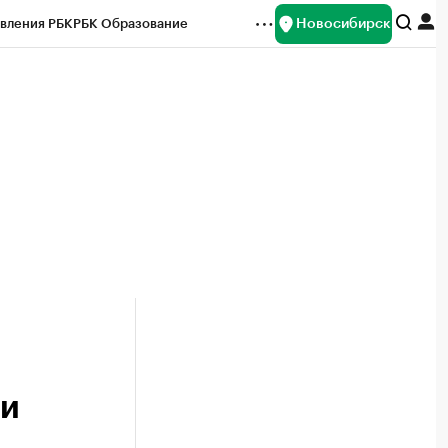
Новосибирск
вления РБК
РБК Образование
редитные рейтинги
Франшизы
Газета
ок наличной валюты
ти