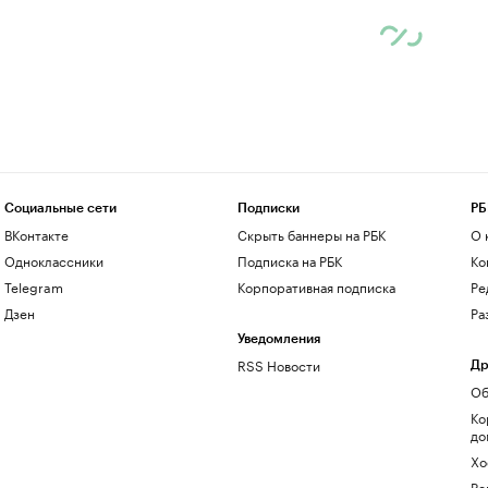
Социальные сети
Подписки
РБ
ВКонтакте
Скрыть баннеры на РБК
О 
Одноклассники
Подписка на РБК
Ко
Telegram
Корпоративная подписка
Ре
Дзен
Ра
Уведомления
RSS Новости
Др
Об
Ко
до
Хо
Ре