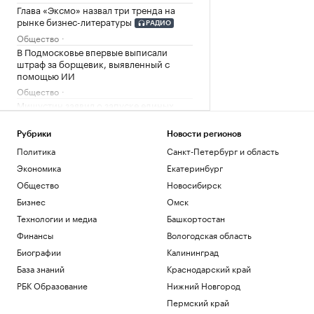
Глава «Эксмо» назвал три тренда на
рынке бизнес-литературы
РАДИО
Общество
В Подмосковье впервые выписали
штраф за борщевик, выявленный с
помощью ИИ
Общество
Мишустин заявил о запуске единых
правил для маркетплейсов в ЕАЭС
Бизнес
Рубрики
Новости регионов
Как облигационный долг помог решить
Политика
Санкт-Петербург и область
задачи реального бизнеса. Кейсы
Экономика
Екатеринбург
РБК и МСП Банк
Общество
Новосибирск
В кабмине Литвы поспорили из-за
«российской угрозы»
Бизнес
Омск
Политика
Технологии и медиа
Башкортостан
Финансы
Вологодская область
Загрузить еще
Биографии
Калининград
База знаний
Краснодарский край
РБК Образование
Нижний Новгород
Пермский край