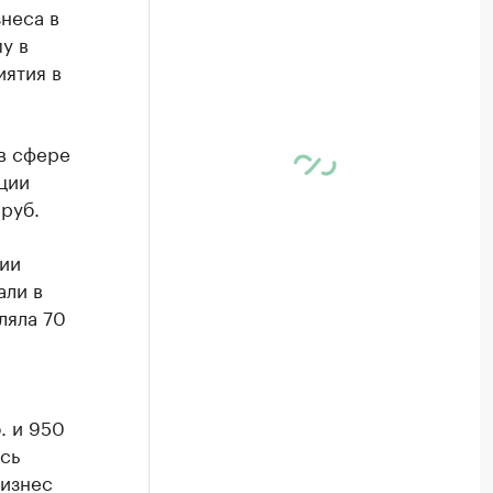
знеса в
у в
ятия в
в сфере
ции
 руб.
нии
али в
ляла 70
. и 950
ись
бизнес