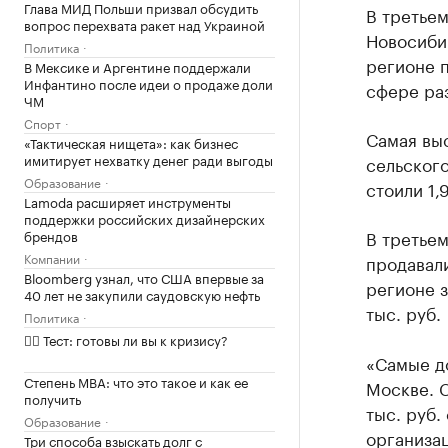
Глава МИД Польши призвал обсудить
В третьем
вопрос перехвата ракет над Украиной
Новосибир
Политика
регионе 
В Мексике и Аргентине поддержали
Инфантино после идеи о продаже доли
сфере раз
ЧМ
Спорт
Самая выс
«Тактическая нищета»: как бизнес
имитирует нехватку денег ради выгоды
сельского
Образование
стоили 1,
Lamoda расширяет инструменты
поддержки российских дизайнерских
В третьем
брендов
Компании
продавали
Bloomberg узнал, что США впервые за
регионе з
40 лет не закупили саудовскую нефть
тыс. руб.
Политика
✍🏻 Тест: готовы ли вы к кризису?
«Самые д
Степень MBA: что это такое и как ее
Москве. С
получить
тыс. руб.
Образование
организа
Три способа взыскать долг с