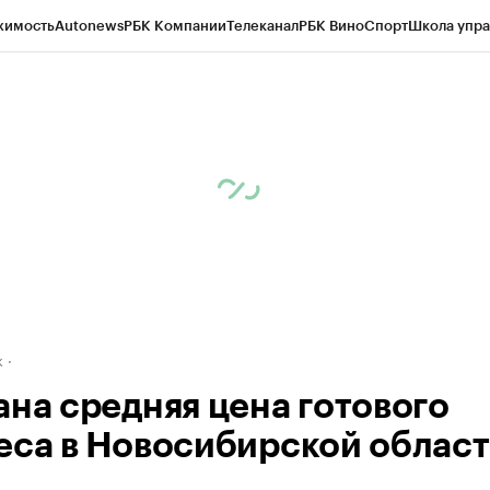
жимость
Autonews
РБК Компании
Телеканал
РБК Вино
Спорт
Школа упра
д
Стиль
Крипто
РБК Бизнес-среда
Дискуссионный клуб
Исследования
К
рагентов
Политика
Экономика
Бизнес
Технологии и медиа
Финансы
Рын
к
ана средняя цена готового
еса в Новосибирской облас