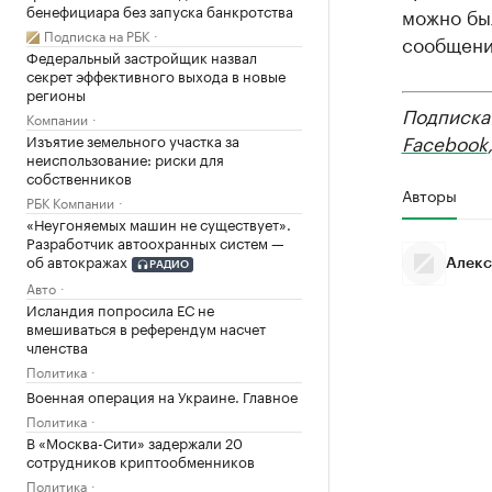
бенефициара без запуска банкротства
можно был
Подписка на РБК
сообщении
Федеральный застройщик назвал
секрет эффективного выхода в новые
регионы
Подписка
Компании
Facebook
Изъятие земельного участка за
неиспользование: риски для
собственников
Авторы
РБК Компании
«Неугоняемых машин не существует».
Разработчик автоохранных систем —
об автокражах
Алекс
РАДИО
Авто
Исландия попросила ЕС не
вмешиваться в референдум насчет
членства
Политика
Военная операция на Украине. Главное
Политика
В «Москва-Сити» задержали 20
сотрудников криптообменников
Политика