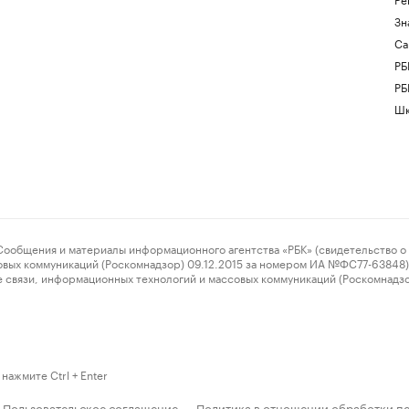
Зн
Са
РБ
РБ
Шк
ения и материалы информационного агентства «РБК» (свидетельство о 
овых коммуникаций (Роскомнадзор) 09.12.2015 за номером ИА №ФС77-63848) 
 связи, информационных технологий и массовых коммуникаций (Роскомнадз
нажмите Ctrl + Enter
Пользовательское соглашение
Политика в отношении обработки п
·