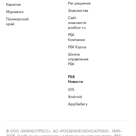
Рег.решения
Карелия
Знакомства
Мурманск
Сайт
Приморский
знакомств
край
podbor.ru
РБК
Компании
РБК Курсы
Школа
управления
РБК
РБК
Новости
iOS
Android
AppGallery
© ООО «БИЗНЕСПРЕСС», АО «РОСБИЗНЕСКОНСАЛТИНГ», 1995–
2026. Сообщения и материалы информационного агентства «РБК»