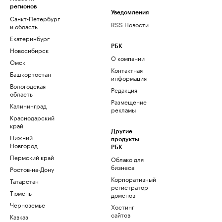
регионов
Уведомления
Санкт-Петербург
RSS Новости
и область
Екатеринбург
РБК
Новосибирск
О компании
Омск
Контактная
Башкортостан
информация
Вологодская
Редакция
область
Размещение
Калининград
рекламы
Краснодарский
край
Другие
Нижний
продукты
Новгород
РБК
Пермский край
Облако для
бизнеса
Ростов-на-Дону
Корпоративный
Татарстан
регистратор
Тюмень
доменов
Черноземье
Хостинг
сайтов
Кавказ