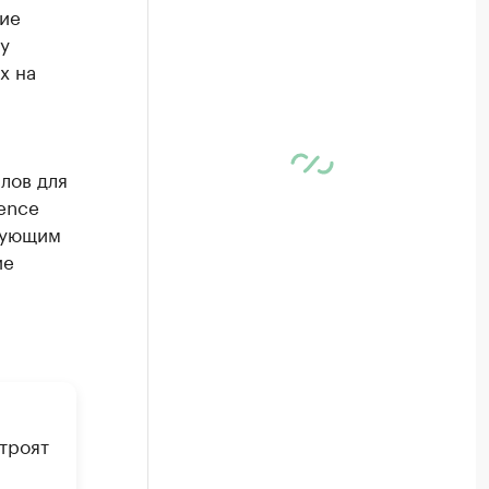
ие
у
х на
лов для
ence
дующим
ие
троят