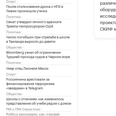
Спорт
различ
После столкновения дрона с НПЗ в
оборуд
Ливии произошла утечка
исслед
Политика
проект
Сенат утвердил личного адвоката
Трампа генпрокурором США
СКИФ м
Политика
Число погибших при стрельбе в школе
в Таиланде выросло до девяти
Общество
Bloomberg узнал об ограничении
Турцией прохода судов в Черном море
Политика
Умер отец Лионеля Месси
Спорт
Россиянина арестовали за
финансирование терроризма
«звездами» в Telegram
Общество
Школы с отличием: как изменилось
представление об учебе рядом с домом
РБК и ПИК Серия плюс
Politico рассказало, как «газовая