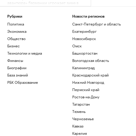
авантюра» Германии угрожает зиме в
ЕС
Экономика
Рубрики
Новости регионов
Глава Генштаба Великобритании назвал
Политика
Санкт-Петербург и область
жуткой «геймификацию убийств» в ВСУ
Экономика
Екатеринбург
Политика
Регбист японского клуба умер от
Общество
Новосибирск
теплового удара
Бизнес
Омск
Спорт
Технологии и медиа
Башкортостан
Фон дер Ляйен призвала перекрывать
Финансы
Вологодская область
доходы России «со всех сторон»
Биографии
Калининград
Политика
Как выход на фондовый рынок изменил
База знаний
Краснодарский край
компании малого бизнеса
РБК Образование
Нижний Новгород
РБК и МСП Банк
Пермский край
Ростов-на-Дону
Загрузить еще
Татарстан
Тюмень
Черноземье
Кавказ
Карелия