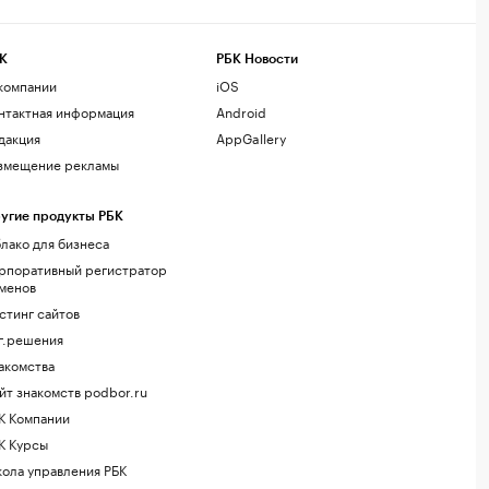
К
РБК Новости
компании
iOS
нтактная информация
Android
дакция
AppGallery
змещение рекламы
угие продукты РБК
лако для бизнеса
рпоративный регистратор
менов
стинг сайтов
г.решения
акомства
йт знакомств podbor.ru
К Компании
К Курсы
ола управления РБК