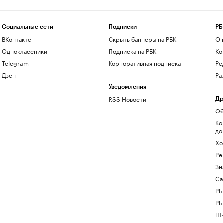
Социальные сети
Подписки
РБ
ВКонтакте
Скрыть баннеры на РБК
О 
Одноклассники
Подписка на РБК
Ко
Telegram
Корпоративная подписка
Ре
Дзен
Ра
Уведомления
RSS Новости
Др
Об
Ко
до
Хо
Ре
Зн
Са
РБ
РБ
Шк