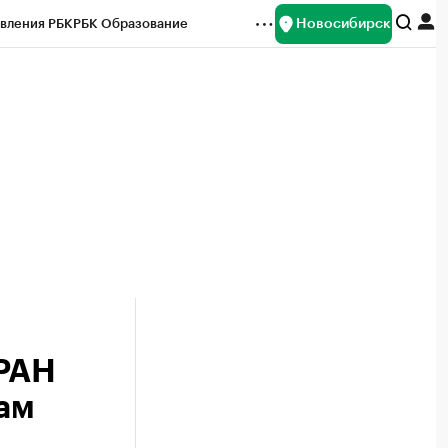
Новосибирск
вления РБК
РБК Образование
редитные рейтинги
Франшизы
Газета
ок наличной валюты
 РАН
там