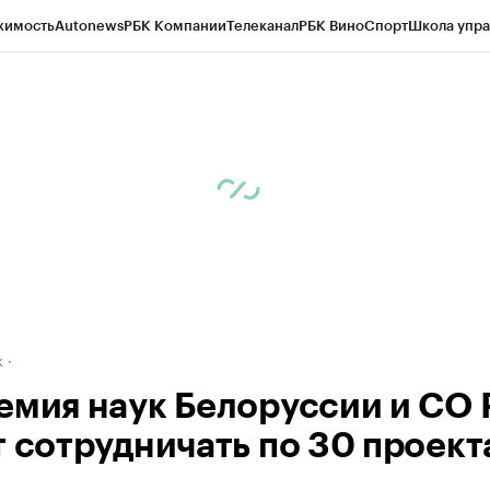
жимость
Autonews
РБК Компании
Телеканал
РБК Вино
Спорт
Школа упра
д
Стиль
Крипто
РБК Бизнес-среда
Дискуссионный клуб
Исследования
К
рагентов
Политика
Экономика
Бизнес
Технологии и медиа
Финансы
Рын
к
емия наук Белоруссии и СО
т сотрудничать по 30 проек