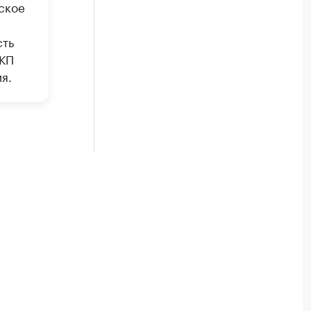
ское
сть
ЦКП
я.