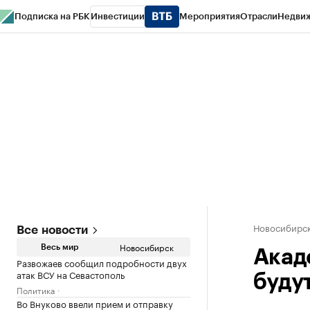
Подписка на РБК
Инвестиции
Мероприятия
Отрасли
Недви
РБК Курсы
РБК Life
Тренды
Визионеры
Национальные проекты
Горо
Спецпроекты СПб
Конференции СПб
Спецпроекты
Проверка конт
Новосибирс
Все новости
Новосибирск
Весь мир
Акад
Развожаев сообщил подробности двух
атак ВСУ на Севастополь
буду
Политика
Во Внуково ввели прием и отправку