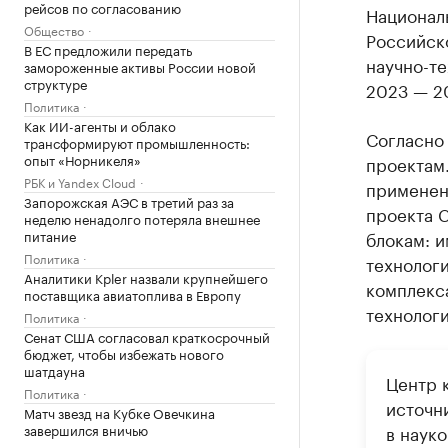
рейсов по согласованию
Национал
Общество
Российск
В ЕС предложили передать
научно-те
замороженные активы России новой
структуре
2023 — 2
Политика
Как ИИ-агенты и облако
Согласно
трансформируют промышленность:
опыт «Норникеля»
проектам.
РБК и Yandex Cloud
применен
Запорожская АЭС в третий раз за
проекта 
неделю ненадолго потеряла внешнее
питание
блокам: 
Политика
технолог
Аналитики Kpler назвали крупнейшего
комплекс
поставщика авиатоплива в Европу
технологи
Политика
Сенат США согласовал краткосрочный
бюджет, чтобы избежать нового
шатдауна
Центр 
Политика
источн
Матч звезд на Кубке Овечкина
завершился вничью
в науко