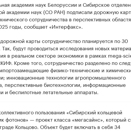
ьная академия наук Белоруссии и Сибирское отделен
ой академии наук (СО РАН) подписали дорожную карт
хнического сотрудничества в перспективных областя
025 годы, сообщает «Интерфакс».
 дорожной карты сотрудничество планируется по 30
 Так, будут проводиться исследования новых материа
ия в реальном секторе экономики в рамках mega-sci
СКИФ. Кроме того, сотрудничество разделено по сле
импортозамещающие физико-технические и химическ
ии; инновационные технологии агропромышленного
а, перспективные биотехнологии, информационные
и и беспилотные летательные аппараты.
коллективного пользования «Сибирский кольцевой
ик фотонов» — проект класса «мегасайнс», который с
граде Кольцово. Объект будет включать в себя 34