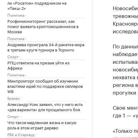
ли «Росатом» подрядчиком на
Новосибир
«Пакш-2»
тревожны
Политика
Росфинмониторинг рассказал, как
Красноярс
помог выявить криптомошенников в
исследов
Москве
Политика
Андреева проиграла 34-й ракетке мира
По данны
в третьем круге турнира в Торонто
наблюдае
Спорт
испытыва
РПЦ ответила на призыв уйти из
Африки
новосибир
Политика
нехватка 
Минпромторг сообщил об изучении
региона в
властями идей по поддержке селлеров
WB
прогулки 
Бизнес
Александр Усик заявил, что у него есть
Свое мент
«два варианта» для прощального боя
где 1 — «
Спорт
Что такое медленная жизнь и какую
роль в этом играет дерево
«Только п
РБК и Старквуд
занимают