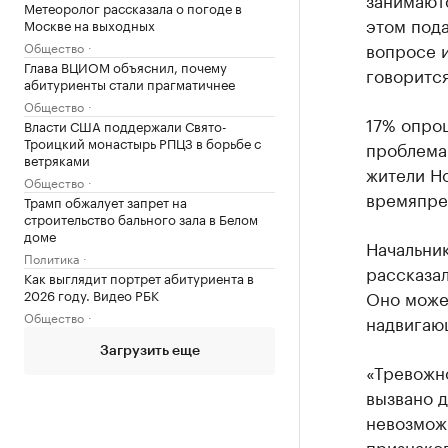
Метеоролог рассказала о погоде в
этом пода
Москве на выходных
вопросе и
Общество
Глава ВЦИОМ объяснил, почему
говорится
абитуриенты стали прагматичнее
Общество
17% опрош
Власти США поддержали Свято-
Троицкий монастырь РПЦЗ в борьбе с
проблемам
ветряками
жители Н
Общество
времяпре
Трамп обжалует запрет на
строительство бального зала в Белом
доме
Начальни
Политика
рассказал
Как выглядит портрет абитуриента в
2026 году. Видео РБК
Оно може
Общество
надвигаю
Загрузить еще
«Тревожно
вызвано 
невозможн
признако