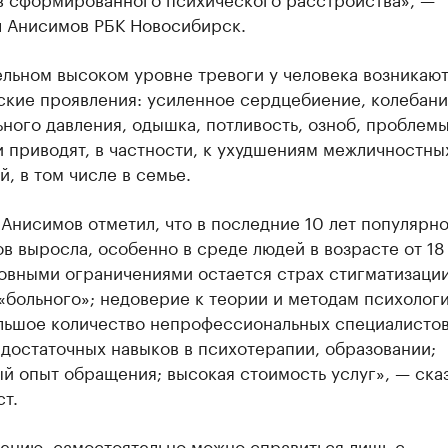
л Анисимов РБК Новосибирск.
льном высоком уровне тревоги у человека возникаю
ские проявления: усиленное сердцебиение, колебани
ного давления, одышка, потливость, озноб, проблемы
 приводят, в частности, к ухудшениям межличностны
, в том числе в семье.
Анисимов отметил, что в последние 10 лет популярно
в выросла, особенно в среде людей в возрасте от 18
овными ограничениями остается страх стигматизации
«больного»; недоверие к теории и методам психолог
ольшое количество непрофессиональных специалистов
достаточных навыков в психотерапии, образовании;
й опыт обращения; высокая стоимость услуг», — ска
т.
нению, самостоятельно можно справиться лишь с