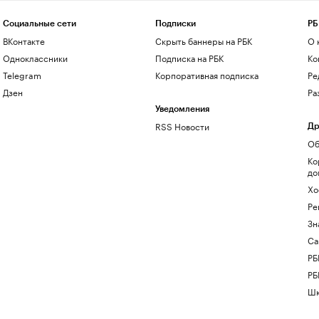
Социальные сети
Подписки
РБ
ВКонтакте
Скрыть баннеры на РБК
О 
Одноклассники
Подписка на РБК
Ко
Telegram
Корпоративная подписка
Ре
Дзен
Ра
Уведомления
RSS Новости
Др
Об
Ко
до
Хо
Ре
Зн
Са
РБ
РБ
Шк