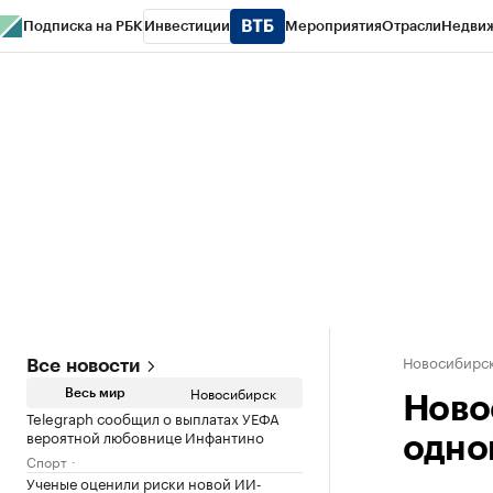
Подписка на РБК
Инвестиции
Мероприятия
Отрасли
Недви
РБК Курсы
РБК Life
Тренды
Визионеры
Национальные проекты
Горо
Спецпроекты СПб
Конференции СПб
Спецпроекты
Проверка конт
Новосибирс
Все новости
Новосибирск
Весь мир
Ново
Telegraph сообщил о выплатах УЕФА
вероятной любовнице Инфантино
одно
Спорт
Ученые оценили риски новой ИИ-