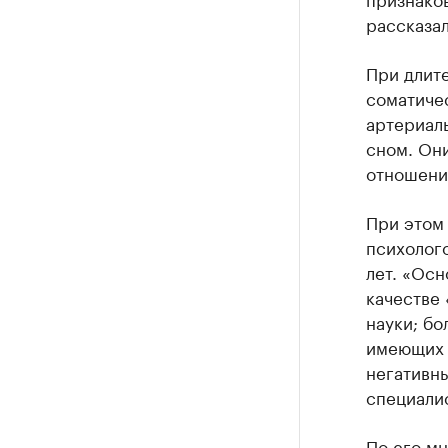
рассказа
При длите
соматиче
артериаль
сном. Они
отношений
При этом 
психолого
лет. «Осн
качестве 
науки; б
имеющих 
негативны
специалис
По его м