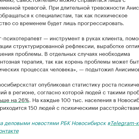
еменной тревогой. При длительной тревожности Ани
обращаться к специалистам, так как психическое
ство со временем будет лишь прогрессировать.
г-психотерапевт — инструмент в руках клиента, пом
зации структурированной рефлексии, выработке опти
шения проблемы. В отдельных случаях необходима
тозная терапия, так как корень проблемы может быт
ических процессах человека», — подытожил Анисимо
восибирскстат опубликовал статистику роста психич
ий в регионе, согласно которой людей с такими про
льше на 26%
. На каждые 100 тыс. населения в Новоси
приходится 150 людей с психическими расстройствам
за деловыми новостями РБК Новосибирск в
Telegram-к
онтакте