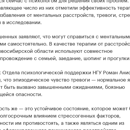
вляющее число из них отметили эффективность тера
збавления от ментальных расстройств, тревоги, стре
 в исследовании.
енных заявляют, что могут справиться с ментальным
и самостоятельно. В качестве терапии от расстройс
овосибирской области используют совместное
провождение с семьей, заедание, шопинг и прогулки
к Отдела психологической поддержки НГУ Роман Ани
, что эпизодическое чувство тревоги — нормальное я
т быть вызвано завышенными ожиданиями, боязнью
щейся опасности.
сть же — это устойчивое состояние, которое может 
долгосрочным влиянием стрессогенных факторов,
ости им противостоять, а также являться одним из
в сформированного психического расстройства», —