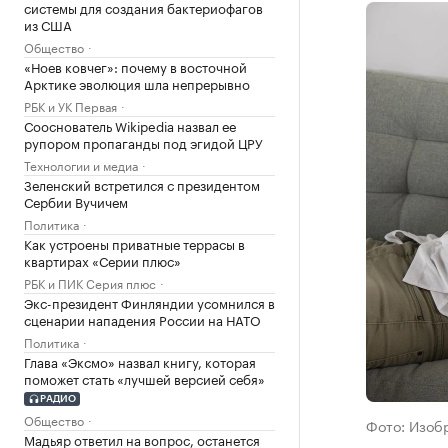
системы для создания бактериофагов
из США
Общество
«Ноев ковчег»: почему в восточной
Арктике эволюция шла непрерывно
РБК и УК Первая
Сооснователь Wikipedia назвал ее
рупором пропаганды под эгидой ЦРУ
Технологии и медиа
Зеленский встретился с президентом
Сербии Вучичем
Политика
Как устроены приватные террасы в
квартирах «Серии плюс»
РБК и ПИК Серия плюс
Экс-президент Финляндии усомнился в
сценарии нападения России на НАТО
Политика
Глава «Эксмо» назвал книгу, которая
поможет стать «лучшей версией себя»
РАДИО
Общество
Фото: Изобр
Мадьяр ответил на вопрос, останется