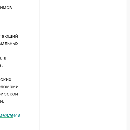
симов
огающий
мальных
ь в
в.
еских
блемами
бирской
и.
анале
и в