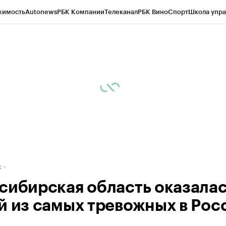
жимость
Autonews
РБК Компании
Телеканал
РБК Вино
Спорт
Школа упра
д
Стиль
Крипто
РБК Бизнес-среда
Дискуссионный клуб
Исследования
К
рагентов
Политика
Экономика
Бизнес
Технологии и медиа
Финансы
Рын
к
сибирская область оказала
й из самых тревожных в Рос