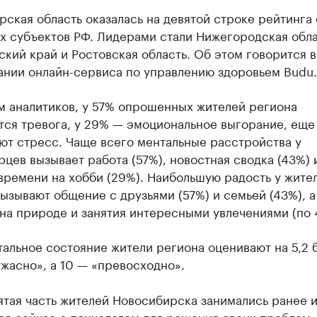
ская область оказалась на девятой строке рейтинга
х субъектов РФ. Лидерами стали Нижегородская обла
кий край и Ростовская область. Об этом говорится в
ании онлайн-сервиса по управлению здоровьем Budu.
м аналитиков, у 57% опрошенных жителей региона
тся тревога, у 29% — эмоциональное выгорание, еще
ют стресс. Чаще всего ментальные расстройства у
цев вызывает работа (57%), новостная сводка (43%) 
времени на хобби (29%). Наибольшую радость у жите
ызывают общение с друзьями (57%) и семьей (43%), а
на природе и занятия интересными увлечениями (по 
альное состояние жители региона оценивают на 5,2 б
ужасно», а 10 — «превосходно».
ятая часть жителей Новосибирска занимались ранее 
ся сейчас с психологом для решения своих проблем.