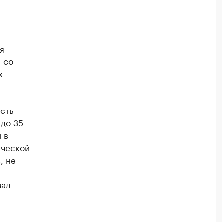
т
я
 со
х
сть
 до 35
 в
ической
, не
зал