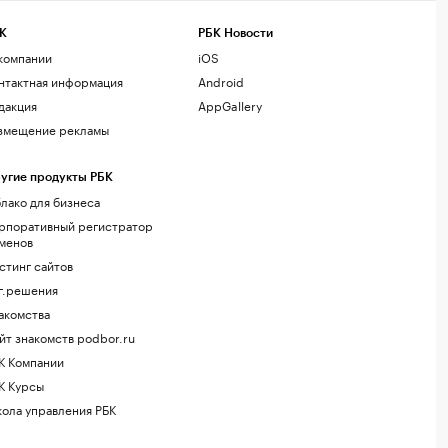
К
РБК Новости
компании
iOS
нтактная информация
Android
дакция
AppGallery
змещение рекламы
угие продукты РБК
лако для бизнеса
рпоративный регистратор
менов
стинг сайтов
г.решения
акомства
йт знакомств podbor.ru
К Компании
К Курсы
ола управления РБК