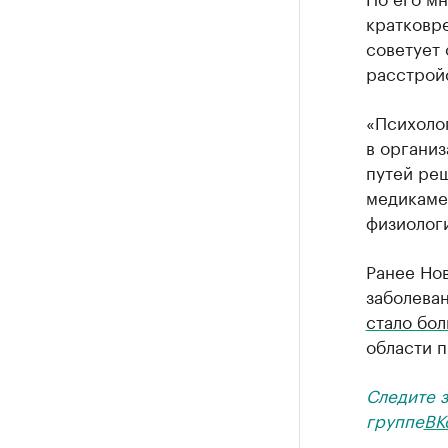
кратковр
советует 
расстрой
«Психоло
в органи
путей ре
медикамен
физиолог
Ранее Но
заболеван
стало бо
области 
Следите 
группе
ВК