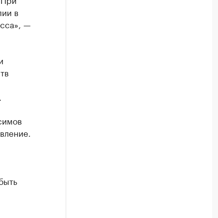
пии в
сса», —
и
тв
.
симов
вление.
быть