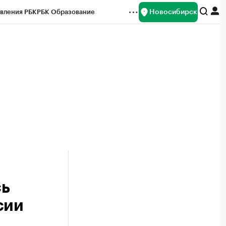
Новосибирск
вления РБК
РБК Образование
редитные рейтинги
Франшизы
Газета
ок наличной валюты
сь
сии