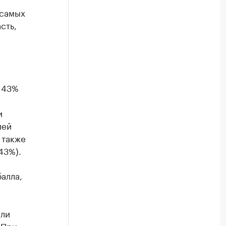
 самых
сть,
 43%
и
лей
 также
43%).
алла,
или
 При