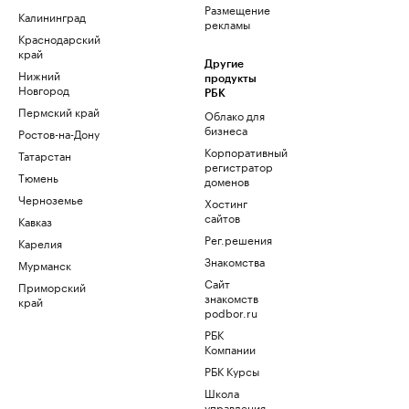
Размещение
Калининград
рекламы
Краснодарский
край
Другие
Нижний
продукты
Новгород
РБК
Пермский край
Облако для
бизнеса
Ростов-на-Дону
Корпоративный
Татарстан
регистратор
Тюмень
доменов
Черноземье
Хостинг
сайтов
Кавказ
Рег.решения
Карелия
Знакомства
Мурманск
Сайт
Приморский
знакомств
край
podbor.ru
РБК
Компании
РБК Курсы
Школа
управления