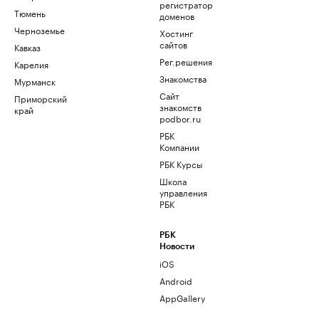
регистратор
Тюмень
доменов
Черноземье
Хостинг
сайтов
Кавказ
Рег.решения
Карелия
Знакомства
Мурманск
Сайт
Приморский
знакомств
край
podbor.ru
РБК
Компании
РБК Курсы
Школа
управления
РБК
РБК
Новости
iOS
Android
AppGallery