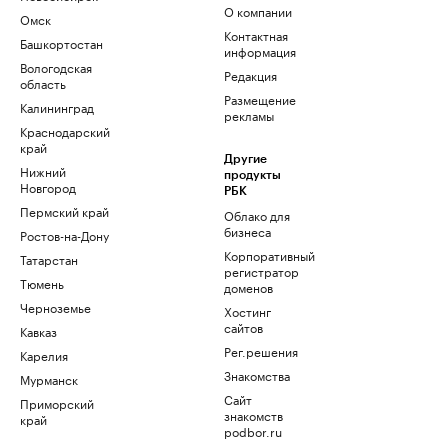
О компании
Омск
Контактная
Башкортостан
информация
Вологодская
Редакция
область
Размещение
Калининград
рекламы
Краснодарский
край
Другие
Нижний
продукты
Новгород
РБК
Пермский край
Облако для
бизнеса
Ростов-на-Дону
Корпоративный
Татарстан
регистратор
Тюмень
доменов
Черноземье
Хостинг
сайтов
Кавказ
Рег.решения
Карелия
Знакомства
Мурманск
Сайт
Приморский
знакомств
край
podbor.ru