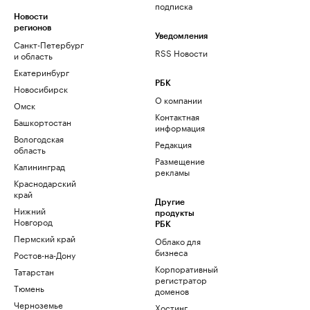
подписка
Новости
регионов
Уведомления
Санкт-Петербург
RSS Новости
и область
Екатеринбург
РБК
Новосибирск
О компании
Омск
Контактная
Башкортостан
информация
Вологодская
Редакция
область
Размещение
Калининград
рекламы
Краснодарский
край
Другие
Нижний
продукты
Новгород
РБК
Пермский край
Облако для
бизнеса
Ростов-на-Дону
Корпоративный
Татарстан
регистратор
Тюмень
доменов
Черноземье
Хостинг