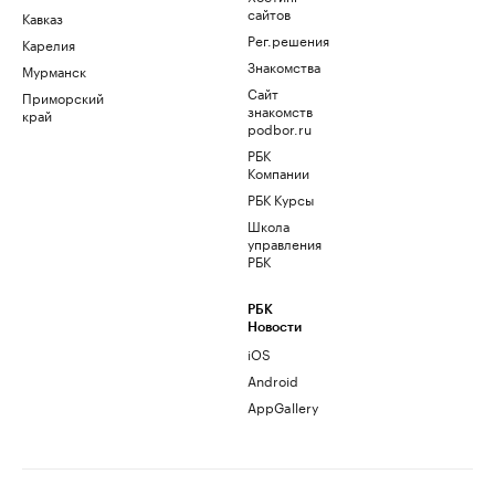
сайтов
Кавказ
Рег.решения
Карелия
Знакомства
Мурманск
Сайт
Приморский
знакомств
край
podbor.ru
РБК
Компании
РБК Курсы
Школа
управления
РБК
РБК
Новости
iOS
Android
AppGallery