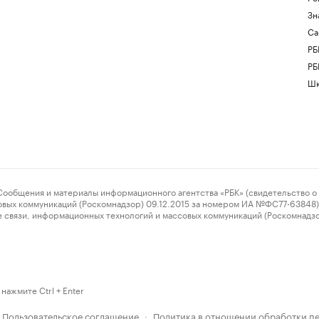
Зн
Са
РБ
РБ
Шк
ения и материалы информационного агентства «РБК» (свидетельство о 
овых коммуникаций (Роскомнадзор) 09.12.2015 за номером ИА №ФС77-63848) 
 связи, информационных технологий и массовых коммуникаций (Роскомнадз
нажмите Ctrl + Enter
Пользовательское соглашение
Политика в отношении обработки п
·