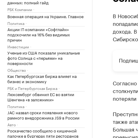
данных: полный гайд
РБК Компании
В Новоси
Военная операция на Украине. Главное
попадали
Политика
Акции IT-компании «Софтлайн»
дохода. В
подскочили на 16% без видимых
Сибирског
причин
Инвестиции
Ученые из США показали уникальные
фото Солнца с «перьями» на
Подпиш
поверхности
Общество
Как Петербургская биржа влияет на
бизнес и экономику
Согласно
РБК и Петербургская Биржа
столкнули
Люксембург обвинил ЕС во взятии
потеряли 
Шенгена «в заложники»
Политика
JAC назвал сроки появления нового
Преступн
рамного внедорожника JS9 в России
также ат
Авто
Большая ч
Роскачество сообщило о кишечной
палочке в бургерах пяти ресторанов
превысили