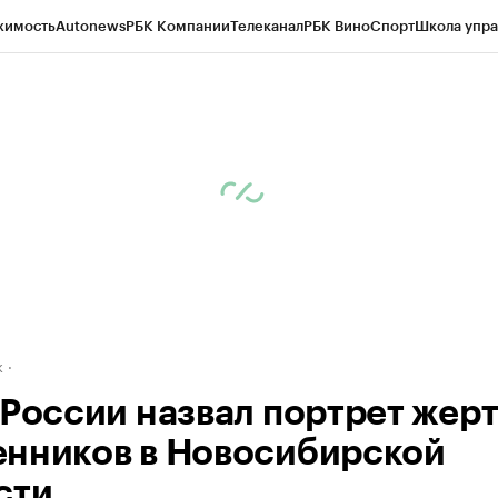
жимость
Autonews
РБК Компании
Телеканал
РБК Вино
Спорт
Школа упра
д
Стиль
Крипто
РБК Бизнес-среда
Дискуссионный клуб
Исследования
К
рагентов
Политика
Экономика
Бизнес
Технологии и медиа
Финансы
Рын
к
 России назвал портрет жер
нников в Новосибирской
сти