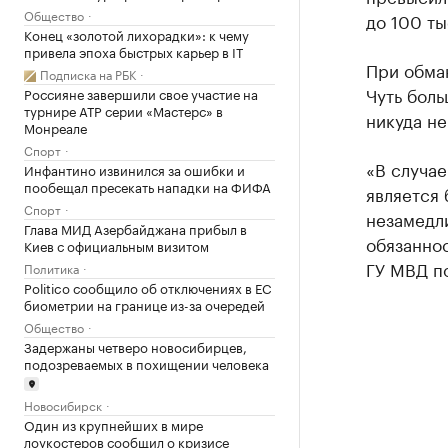
Общество
до 100 ты
Конец «золотой лихорадки»: к чему
привела эпоха быстрых карьер в IT
При обман
Подписка на РБК
Чуть бол
Россияне завершили свое участие на
турнире ATP серии «Мастерс» в
никуда не
Монреале
Спорт
«В случа
Инфантино извинился за ошибки и
пообещал пресекать нападки на ФИФА
является 
Спорт
незамедл
Глава МИД Азербайджана прибыл в
обязанно
Киев с официальным визитом
ГУ МВД п
Политика
Politico сообщило об отключениях в ЕС
биометрии на границе из-за очередей
Общество
Задержаны четверо новосибирцев,
подозреваемых в похищении человека
Новосибирск
Один из крупнейших в мире
лоукостеров сообщил о кризисе