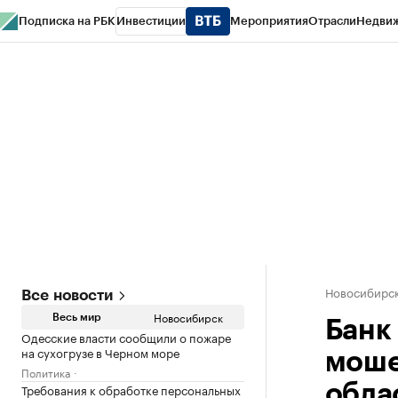
Подписка на РБК
Инвестиции
Мероприятия
Отрасли
Недви
РБК Курсы
РБК Life
Тренды
Визионеры
Национальные проекты
Горо
Спецпроекты СПб
Конференции СПб
Спецпроекты
Проверка конт
Новосибирс
Все новости
Новосибирск
Весь мир
Банк
Одесские власти сообщили о пожаре
на сухогрузе в Черном море
моше
Политика
Требования к обработке персональных
обла