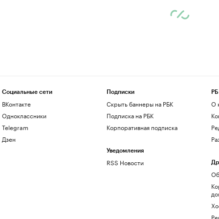
Социальные сети
Подписки
РБ
ВКонтакте
Скрыть баннеры на РБК
О 
Одноклассники
Подписка на РБК
Ко
Telegram
Корпоративная подписка
Ре
Дзен
Ра
Уведомления
RSS Новости
Др
Об
Ко
до
Хо
Ре