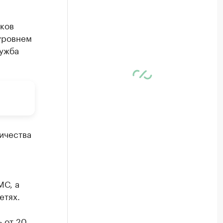
ков
уровнем
лужба
ичества
МС, а
етях.
 от 20