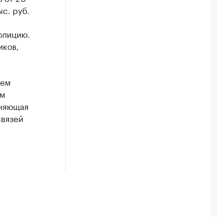
ыс. руб.
олицию.
иков,
ием
ем
лняющая
связей