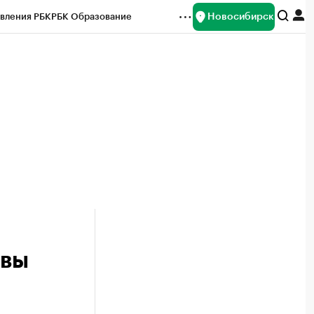
Новосибирск
вления РБК
РБК Образование
редитные рейтинги
Франшизы
Газета
ок наличной валюты
твы