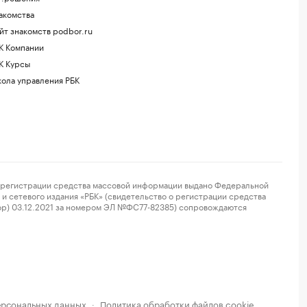
акомства
йт знакомств podbor.ru
К Компании
К Курсы
ола управления РБК
регистрации средства массовой информации выдано Федеральной
и сетевого издания «РБК» (свидетельство о регистрации средства
ор) 03.12.2021 за номером ЭЛ №ФС77-82385) сопровождаются
ерсональных данных
Политика обработки файлов cookie
·