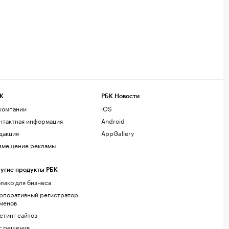
К
РБК Новости
компании
iOS
нтактная информация
Android
дакция
AppGallery
змещение рекламы
угие продукты РБК
лако для бизнеса
рпоративный регистратор
менов
стинг сайтов
г.решения