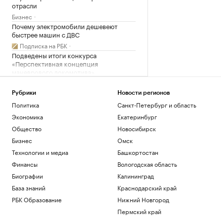
отрасли
Бизнес
Почему электромобили дешевеют
быстрее машин с ДВС
Подписка на РБК
Подведены итоги конкурса
«Перспективная концепция
маневрового локомотива»
Компании
В Приморье задержали подростков,
Рубрики
Новости регионов
готовивших теракт на объекте
Политика
Санкт-Петербург и область
Росгвардии
Экономика
Екатеринбург
Политика
Общество
Новосибирск
Акции «Русагро» обвалились почти на
17% на фоне дивидендного гэпа
Бизнес
Омск
Инвестиции
Технологии и медиа
Башкортостан
Финансы
Вологодская область
Загрузить еще
Биографии
Калининград
База знаний
Краснодарский край
РБК Образование
Нижний Новгород
Пермский край