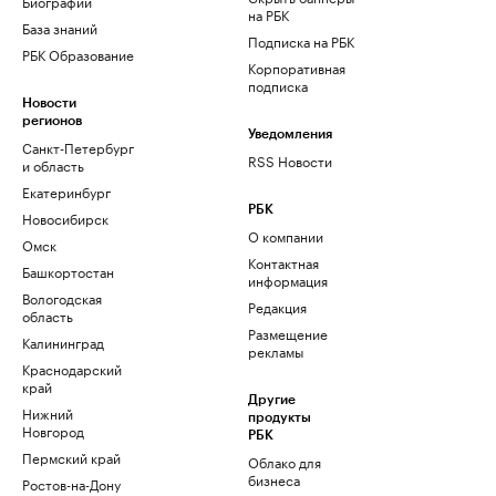
Биографии
на РБК
База знаний
Подписка на РБК
РБК Образование
Корпоративная
подписка
Новости
регионов
Уведомления
Санкт-Петербург
RSS Новости
и область
Екатеринбург
РБК
Новосибирск
О компании
Омск
Контактная
Башкортостан
информация
Вологодская
Редакция
область
Размещение
Калининград
рекламы
Краснодарский
край
Другие
Нижний
продукты
Новгород
РБК
Пермский край
Облако для
бизнеса
Ростов-на-Дону