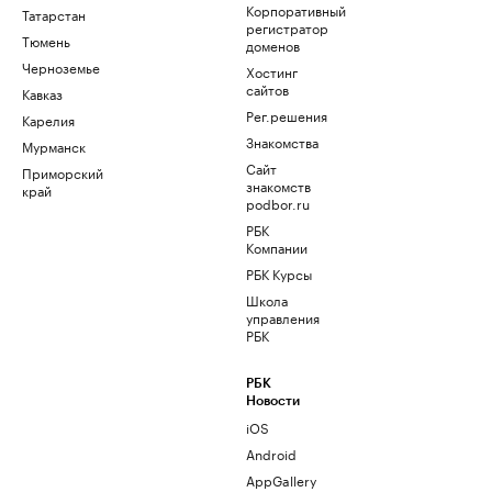
Корпоративный
Татарстан
регистратор
Тюмень
доменов
Черноземье
Хостинг
сайтов
Кавказ
Рег.решения
Карелия
Знакомства
Мурманск
Сайт
Приморский
знакомств
край
podbor.ru
РБК
Компании
РБК Курсы
Школа
управления
РБК
РБК
Новости
iOS
Android
AppGallery