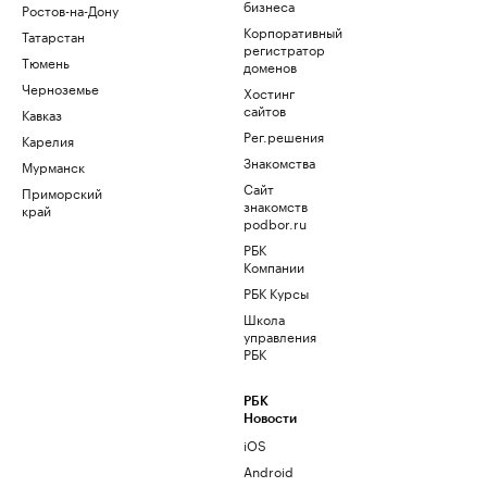
бизнеса
Ростов-на-Дону
Корпоративный
Татарстан
регистратор
Тюмень
доменов
Черноземье
Хостинг
сайтов
Кавказ
Рег.решения
Карелия
Знакомства
Мурманск
Сайт
Приморский
знакомств
край
podbor.ru
РБК
Компании
РБК Курсы
Школа
управления
РБК
РБК
Новости
iOS
Android