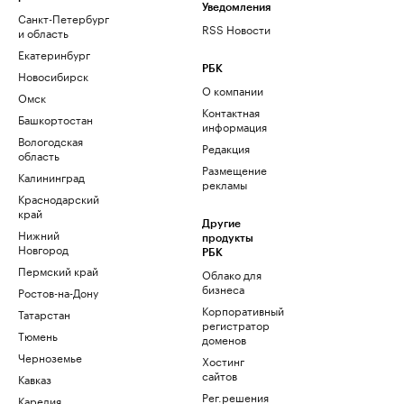
Уведомления
Санкт-Петербург
RSS Новости
и область
Екатеринбург
РБК
Новосибирск
О компании
Омск
Контактная
Башкортостан
информация
Вологодская
Редакция
область
Размещение
Калининград
рекламы
Краснодарский
край
Другие
Нижний
продукты
Новгород
РБК
Пермский край
Облако для
бизнеса
Ростов-на-Дону
Корпоративный
Татарстан
регистратор
Тюмень
доменов
Черноземье
Хостинг
сайтов
Кавказ
Рег.решения
Карелия