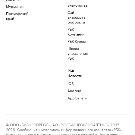
Знакомства
Мурманск
Сайт
Приморский
знакомств
край
podbor.ru
РБК
Компании
РБК Курсы
Школа
управления
РБК
РБК
Новости
iOS
Android
AppGallery
© ООО «БИЗНЕСПРЕСС», АО «РОСБИЗНЕСКОНСАЛТИНГ», 1995–
2026. Сообщения и материалы информационного агентства «РБК»
(свидетельство о регистрации средства массовой информации