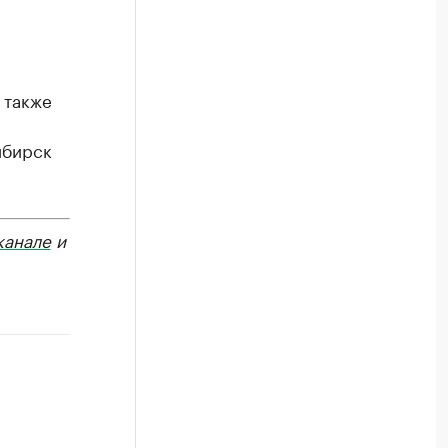
 также
ибирск
канале
и