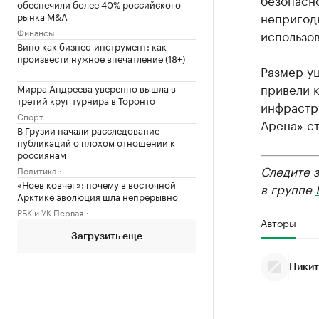
обеспечили более 40% российского
непригодн
рынка M&A
Финансы
использов
Вино как бизнес-инструмент: как
произвести нужное впечатление (18+)
Размер у
привели к
Мирра Андреева уверенно вышла в
третий круг турнира в Торонто
инфрастр
Спорт
Арена» с
В Грузии начали расследование
публикаций о плохом отношении к
россиянам
Следите 
Политика
«Ноев ковчег»: почему в восточной
в группе
Арктике эволюция шла непрерывно
РБК и УК Первая
Авторы
Загрузить еще
Никит