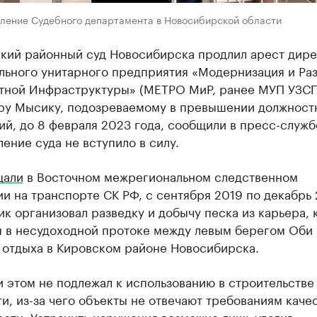
вление Судебного департамента в Новосибирской области
кий районный суд Новосибирска продлил арест дире
льного унитарного предприятия «Модернизация и Ра
тной Инфраструктуры» (МЕТРО МиР, ранее МУП УЗС
ру Мысику, подозреваемому в превышении должност
й, до 8 февраля 2023 года, сообщили в пресс-служб
ение суда не вступило в силу.
щали
в Восточном межрегиональном следственном
и на транспорте СК РФ, с сентября 2019 по декабрь 
к организовал разведку и добычу песка из карьера,
я в несудоходной протоке между левым берегом Оби 
 отдыха в Кировском районе Новосибирска.
 этом не подлежал к использованию в строительстве
и, из-за чего объекты не отвечают требованиям качес
ости. Устранить нарушения возможно лишь удалив