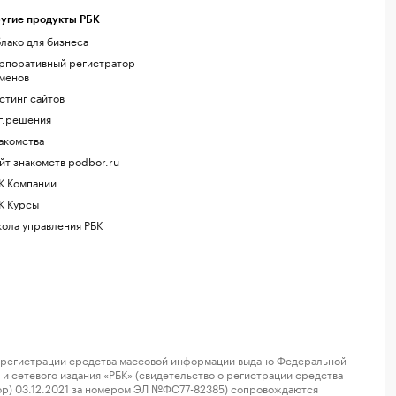
угие продукты РБК
лако для бизнеса
рпоративный регистратор
менов
стинг сайтов
г.решения
акомства
йт знакомств podbor.ru
К Компании
К Курсы
ола управления РБК
регистрации средства массовой информации выдано Федеральной
и сетевого издания «РБК» (свидетельство о регистрации средства
ор) 03.12.2021 за номером ЭЛ №ФС77-82385) сопровождаются