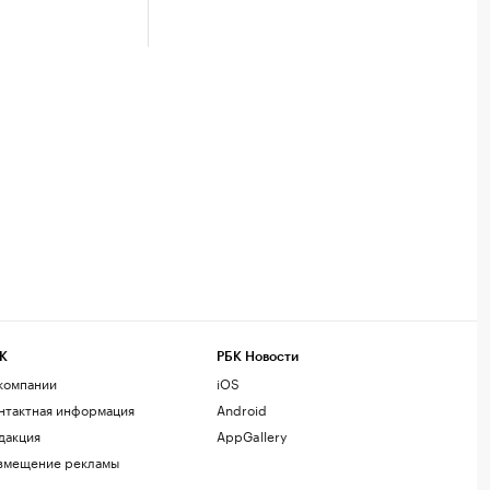
К
РБК Новости
компании
iOS
нтактная информация
Android
дакция
AppGallery
змещение рекламы