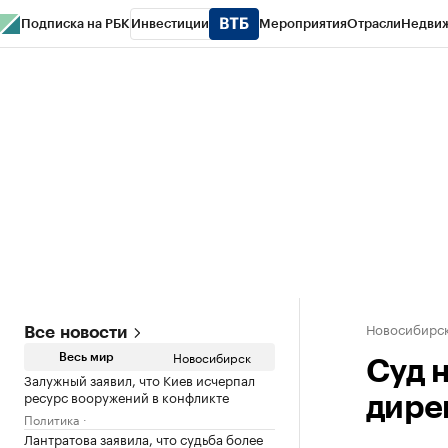
Подписка на РБК
Инвестиции
Мероприятия
Отрасли
Недви
РБК Курсы
РБК Life
Тренды
Визионеры
Национальные проекты
Горо
Спецпроекты СПб
Конференции СПб
Спецпроекты
Проверка конт
Новосибирс
Все новости
Новосибирск
Весь мир
Суд 
Залужный заявил, что Киев исчерпал
ресурс вооружений в конфликте
дире
Политика
Лантратова заявила, что судьба более