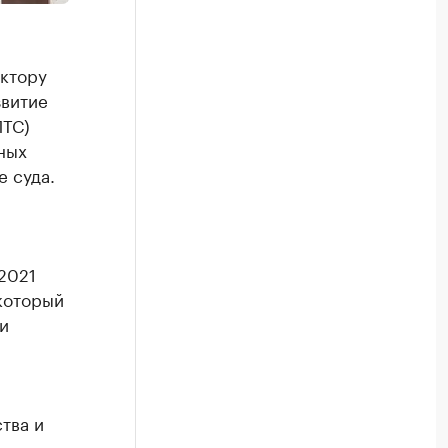
ктору
звитие
ПТС)
ных
е суда.
2021
 который
и
тва и