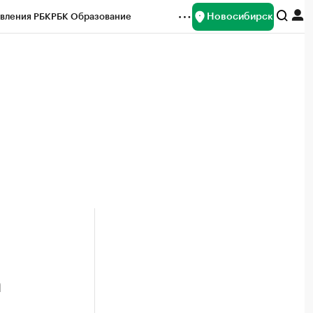
Новосибирск
вления РБК
РБК Образование
редитные рейтинги
Франшизы
Газета
ок наличной валюты
а