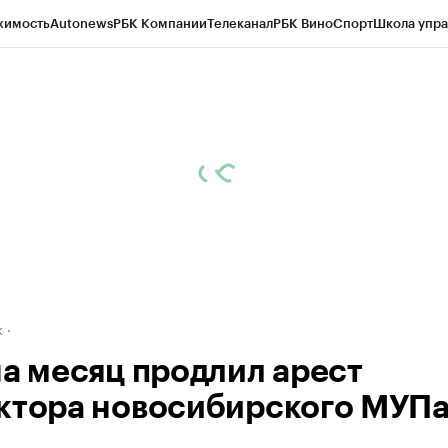
жимость
Autonews
РБК Компании
Телеканал
РБК Вино
Спорт
Школа упра
д
Стиль
Крипто
РБК Бизнес-среда
Дискуссионный клуб
Исследования
К
рагентов
Политика
Экономика
Бизнес
Технологии и медиа
Финансы
Рын
к
на месяц продлил арест
ктора новосибирского МУП