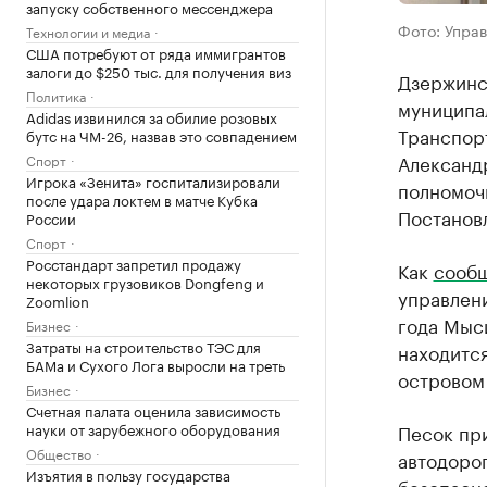
запуску собственного мессенджера
Фото: Упра
Технологии и медиа
США потребуют от ряда иммигрантов
залоги до $250 тыс. для получения виз
Дзержинс
Политика
муниципа
Adidas извинился за обилие розовых
Транспор
бутс на ЧМ-26, назвав это совпадением
Александ
Спорт
Игрока «Зенита» госпитализировали
полномочи
после удара локтем в матче Кубка
Постановл
России
Спорт
Росстандарт запретил продажу
Как
сооб
некоторых грузовиков Dongfeng и
управлени
Zoomlion
года Мыси
Бизнес
Затраты на строительство ТЭС для
находитс
БАМа и Сухого Лога выросли на треть
островом
Бизнес
Счетная палата оценила зависимость
науки от зарубежного оборудования
Песок при
Общество
автодорог
Изъятия в пользу государства
безопасн