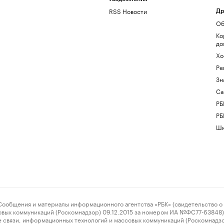
RSS Новости
Др
Об
Ко
до
Хо
Ре
Зн
Са
РБ
РБ
Шк
ения и материалы информационного агентства «РБК» (свидетельство о 
овых коммуникаций (Роскомнадзор) 09.12.2015 за номером ИА №ФС77-63848) 
 связи, информационных технологий и массовых коммуникаций (Роскомнадз