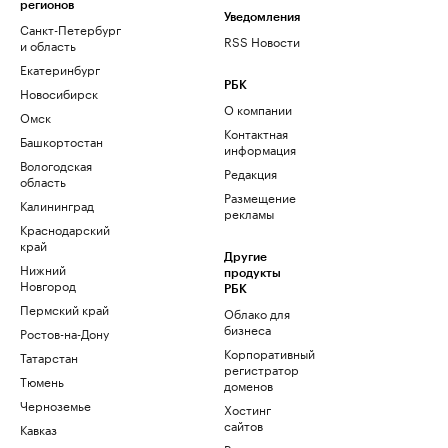
регионов
Уведомления
Санкт-Петербург
RSS Новости
и область
Екатеринбург
РБК
Новосибирск
О компании
Омск
Контактная
Башкортостан
информация
Вологодская
Редакция
область
Размещение
Калининград
рекламы
Краснодарский
край
Другие
Нижний
продукты
Новгород
РБК
Пермский край
Облако для
бизнеса
Ростов-на-Дону
Корпоративный
Татарстан
регистратор
Тюмень
доменов
Черноземье
Хостинг
сайтов
Кавказ