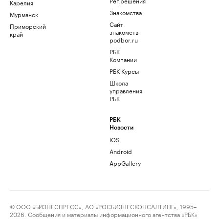
Рег.решения
Карелия
Знакомства
Мурманск
Сайт
Приморский
знакомств
край
podbor.ru
РБК
Компании
РБК Курсы
Школа
управления
РБК
РБК
Новости
iOS
Android
AppGallery
© ООО «БИЗНЕСПРЕСС», АО «РОСБИЗНЕСКОНСАЛТИНГ», 1995–
2026. Сообщения и материалы информационного агентства «РБК»