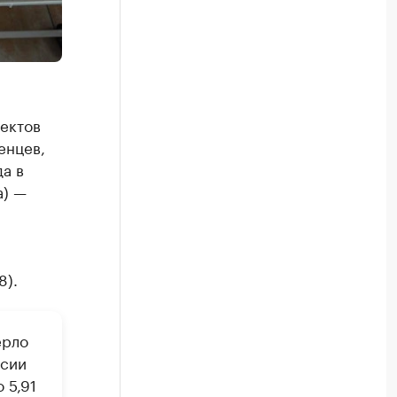
ектов
енцев,
а в
а) —
8).
ерло
ссии
 5,91