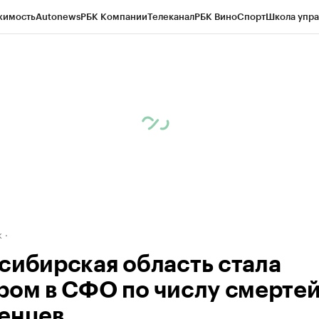
жимость
Autonews
РБК Компании
Телеканал
РБК Вино
Спорт
Школа упра
д
Стиль
Крипто
РБК Бизнес-среда
Дискуссионный клуб
Исследования
К
рагентов
Политика
Экономика
Бизнес
Технологии и медиа
Финансы
Рын
к
сибирская область стала
ром в СФО по числу смерте
енцев