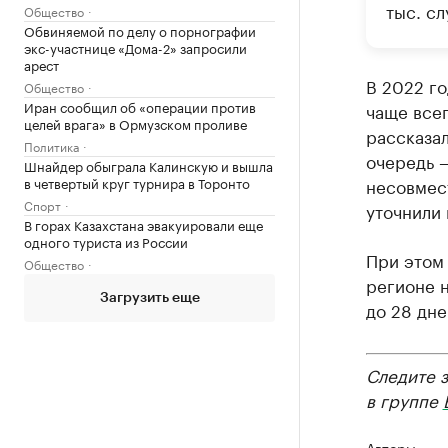
тыс. сл
Общество
Обвиняемой по делу о порнографии
экс-участнице «Дома-2» запросили
арест
В 2022 г
Общество
Иран сообщил об «операции против
чаще все
целей врага» в Ормузском проливе
рассказа
Политика
очередь 
Шнайдер обыграла Калинскую и вышла
в четвертый круг турнира в Торонто
несовмес
Спорт
уточнили 
В горах Казахстана эвакуировали еще
одного туриста из России
При этом 
Общество
регионе 
Загрузить еще
до 28 дне
Следите 
в группе
Авторы