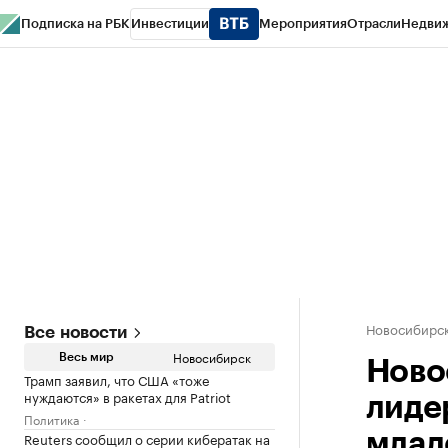
Подписка на РБК
Инвестиции
Мероприятия
Отрасли
Недви
РБК Курсы
РБК Life
Тренды
Визионеры
Национальные проекты
Горо
Спецпроекты СПб
Конференции СПб
Спецпроекты
Проверка конт
Новосибирс
Все новости
Новосибирск
Весь мир
Ново
Трамп заявил, что США «тоже
нуждаются» в ракетах для Patriot
лиде
Политика
Reuters сообщил о серии кибератак на
млад