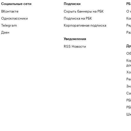
Социальные сети
Подписки
РБ
ВКонтакте
Скрыть баннеры на РБК
О 
Одноклассники
Подписка на РБК
Ко
Telegram
Корпоративная подписка
Ре
Дзен
Ра
Уведомления
RSS Новости
Др
Об
Ко
до
Хо
Ре
Зн
Са
РБ
РБ
Шк