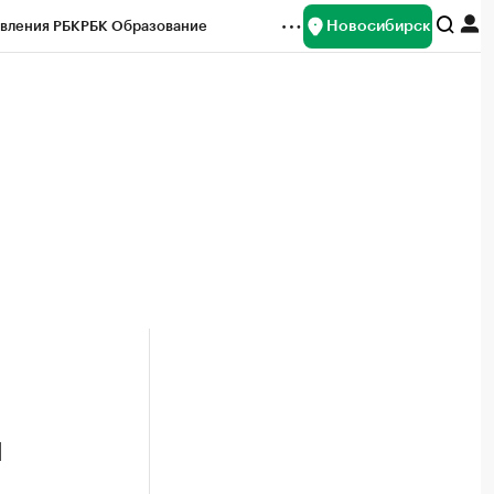
Новосибирск
вления РБК
РБК Образование
редитные рейтинги
Франшизы
Газета
ок наличной валюты
й