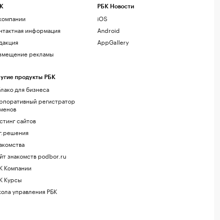
К
РБК Новости
компании
iOS
нтактная информация
Android
дакция
AppGallery
змещение рекламы
угие продукты РБК
лако для бизнеса
рпоративный регистратор
менов
стинг сайтов
г.решения
акомства
йт знакомств podbor.ru
К Компании
К Курсы
ола управления РБК