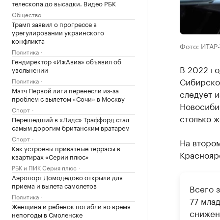
телескопа до высадки. Видео РБК
Общество
Трамп заявил о прогрессе в
урегулировании украинского
конфликта
Фото: ИТАР
Политика
Гендиректор «ИжАвиа» объявил об
В 2022 го
увольнении
Сибирско
Политика
Матч Первой лиги перенесли из-за
следует и
проблем с вылетом «Сочи» в Москву
Новосибир
Спорт
столько ж
Перешедший в «Лидс» Траффорд стал
самым дорогим британским вратарем
Спорт
На втором
Как устроены приватные террасы в
Красноярс
квартирах «Серии плюс»
РБК и ПИК Серия плюс
Аэропорт Домодедово открыли для
приема и вылета самолетов
Всего 
Политика
77 млад
Женщина и ребенок погибли во время
снижен
непогоды в Смоленске