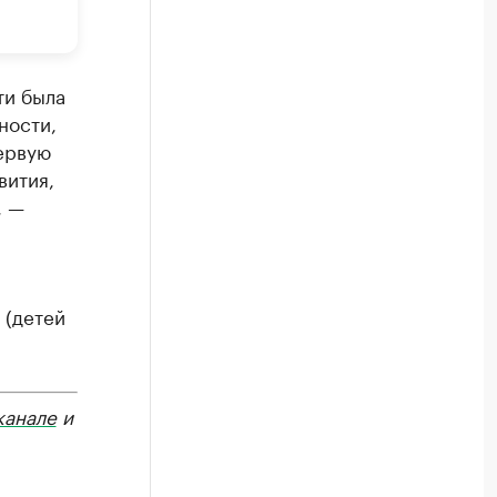
ти была
ности,
ервую
вития,
, —
 (детей
канале
и