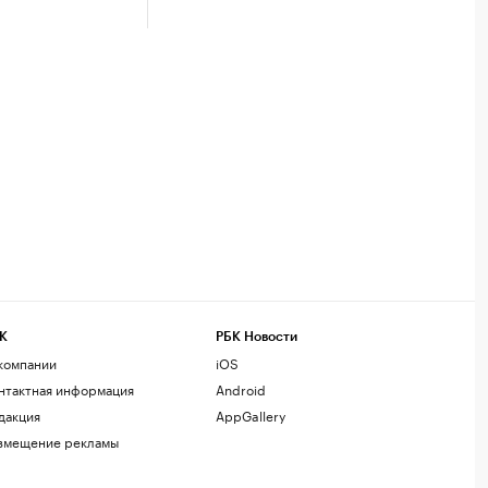
К
РБК Новости
компании
iOS
нтактная информация
Android
дакция
AppGallery
змещение рекламы