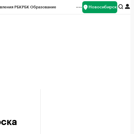
Новосибирск
вления РБК
РБК Образование
редитные рейтинги
Франшизы
Газета
ок наличной валюты
рска