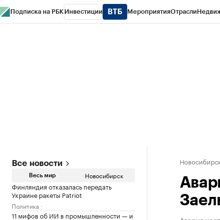
Подписка на РБК
Инвестиции
Мероприятия
Отрасли
Недви
РБК Курсы
РБК Life
Тренды
Визионеры
Национальные проекты
Горо
Спецпроекты СПб
Конференции СПб
Спецпроекты
Проверка конт
Новосибирс
Все новости
Новосибирск
Весь мир
Авар
Финляндия отказалась передать
Украине ракеты Patriot
Заел
Политика
11 мифов об ИИ в промышленности — и
Авария час