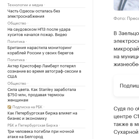
Технологии и медиа
Часть Одессы осталась без
электроснабжения
Фото: Прес
Общество
На саудовском НПЗ после удара
В Заельцо
хуситов начался пожар. Видео
электросн
Политика
Британия нарастила мониторинг
микрорай
кораблей России у своих берегов
на муниц
Политика
жизнеобе
Актер Кристофер Ламберт потерял
сознание во время автограф-сессии в
США
Общество
Подпиш
Сила цвета. Как Stanley заработала
$750 млн, продавая термосы
женщинам
Подписка на РБК
Судя по о
Как Петербургская биржа влияет на
центре С1
бизнес и экономику
также в м
РБК и Петербургская Биржа
Сухарной
Три человека погибли при ночной
атаке на Белгород