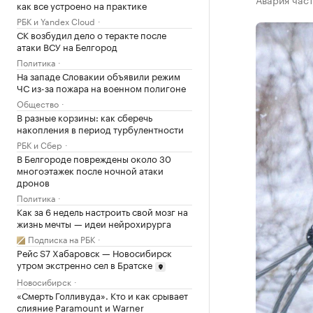
как все устроено на практике
РБК и Yandex Cloud
СК возбудил дело о теракте после
атаки ВСУ на Белгород
Политика
На западе Словакии объявили режим
ЧС из-за пожара на военном полигоне
Общество
В разные корзины: как сберечь
накопления в период турбулентности
РБК и Сбер
В Белгороде повреждены около 30
многоэтажек после ночной атаки
дронов
Политика
Как за 6 недель настроить свой мозг на
жизнь мечты — идеи нейрохирурга
Подписка на РБК
Рейс S7 Хабаровск — Новосибирск
утром экстренно сел в Братске
Новосибирск
«Смерть Голливуда». Кто и как срывает
слияние Paramount и Warner