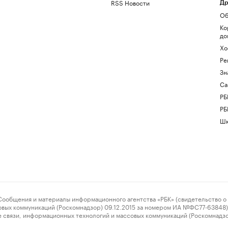
RSS Новости
Др
Об
Ко
до
Хо
Ре
Зн
Са
РБ
РБ
Шк
ения и материалы информационного агентства «РБК» (свидетельство о 
овых коммуникаций (Роскомнадзор) 09.12.2015 за номером ИА №ФС77-63848) 
 связи, информационных технологий и массовых коммуникаций (Роскомнадз