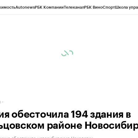
жимость
Autonews
РБК Компании
Телеканал
РБК Вино
Спорт
Школа упра
д
Стиль
Крипто
РБК Бизнес-среда
Дискуссионный клуб
Исследования
К
рагентов
Политика
Экономика
Бизнес
Технологии и медиа
Финансы
Рын
к
ия обесточила 194 здания в
ьцовском районе Новосиби
тично обесточила новосибирскую Нахаловку