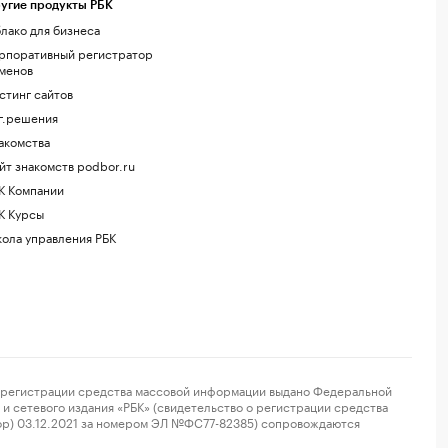
угие продукты РБК
лако для бизнеса
рпоративный регистратор
менов
стинг сайтов
г.решения
акомства
йт знакомств podbor.ru
К Компании
К Курсы
ола управления РБК
регистрации средства массовой информации выдано Федеральной
и сетевого издания «РБК» (свидетельство о регистрации средства
ор) 03.12.2021 за номером ЭЛ №ФС77-82385) сопровождаются