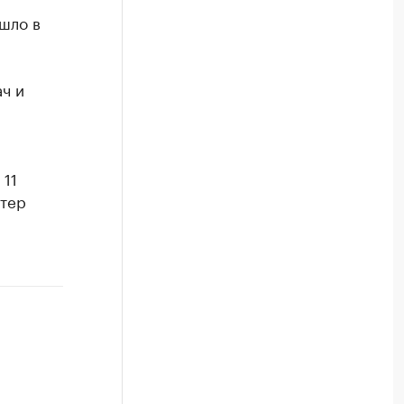
шло в
ч и
 11
етер