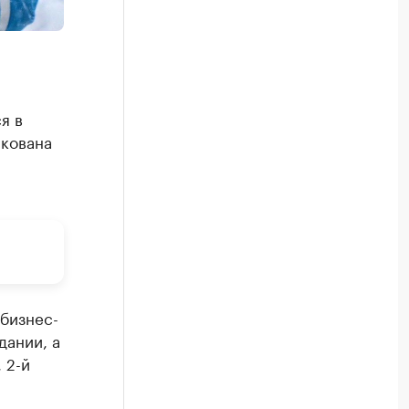
я в
кована
 бизнес-
дании, а
 2-й