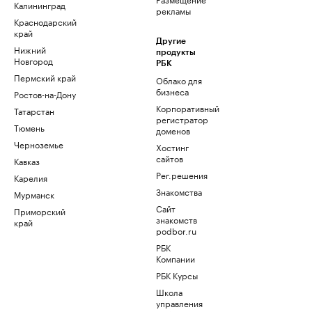
Калининград
рекламы
Краснодарский
край
Другие
Нижний
продукты
Новгород
РБК
Пермский край
Облако для
бизнеса
Ростов-на-Дону
Корпоративный
Татарстан
регистратор
Тюмень
доменов
Черноземье
Хостинг
сайтов
Кавказ
Рег.решения
Карелия
Знакомства
Мурманск
Сайт
Приморский
знакомств
край
podbor.ru
РБК
Компании
РБК Курсы
Школа
управления