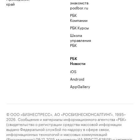
знакомств
край
podbor.ru
РБК
Компании
РБК Курсы
Школа
управления
РБК
РБК
Новости
iOS
Android
AppGallery
© ООО «БИЗНЕСПРЕСС», АО «РОСБИЗНЕСКОНСАЛТИНГ», 1995–
2026. Сообщения и материалы информационного агентства «РБК»
(свидетельство о регистрации средства массовой информации
выдано Федеральной службой по надзору в сфере связи,
информационных технологий и массовых коммуникаций
(Роскомнадзор) 09.12.2015 за номером ИА №ФС77-63848) и сетевого