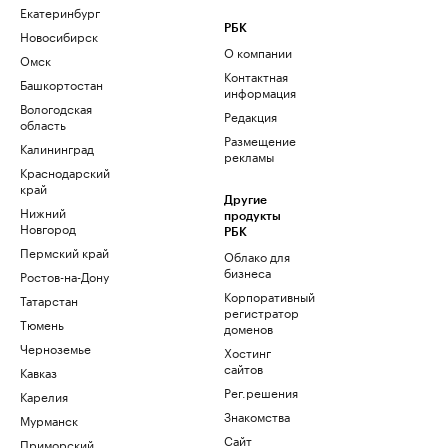
Екатеринбург
РБК
Новосибирск
О компании
Омск
Контактная
Башкортостан
информация
Вологодская
Редакция
область
Размещение
Калининград
рекламы
Краснодарский
край
Другие
Нижний
продукты
Новгород
РБК
Пермский край
Облако для
бизнеса
Ростов-на-Дону
Корпоративный
Татарстан
регистратор
Тюмень
доменов
Черноземье
Хостинг
сайтов
Кавказ
Рег.решения
Карелия
Знакомства
Мурманск
Сайт
Приморский