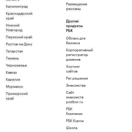
Размещение
Калининград
рекламы
Краснодарский
край
Другие
Нижний
продукты
Новгород
РБК
Пермский край
Облако для
бизнеса
Ростов-на-Дону
Корпоративный
Татарстан
регистратор
Тюмень
доменов
Черноземье
Хостинг
сайтов
Кавказ
Рег.решения
Карелия
Знакомства
Мурманск
Сайт
Приморский
знакомств
край
podbor.ru
РБК
Компании
РБК Курсы
Школа
управления