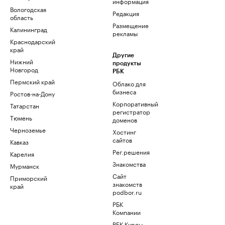
информация
Вологодская
Редакция
область
Размещение
Калининград
рекламы
Краснодарский
край
Другие
Нижний
продукты
Новгород
РБК
Пермский край
Облако для
бизнеса
Ростов-на-Дону
Корпоративный
Татарстан
регистратор
Тюмень
доменов
Черноземье
Хостинг
сайтов
Кавказ
Рег.решения
Карелия
Знакомства
Мурманск
Сайт
Приморский
знакомств
край
podbor.ru
РБК
Компании
РБК Курсы