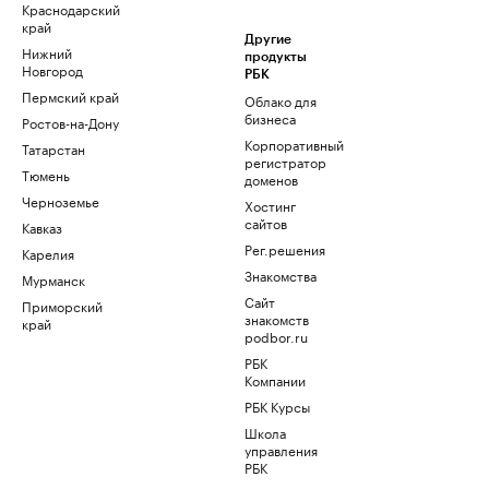
Краснодарский
край
Другие
Нижний
продукты
Новгород
РБК
Пермский край
Облако для
бизнеса
Ростов-на-Дону
Корпоративный
Татарстан
регистратор
Тюмень
доменов
Черноземье
Хостинг
сайтов
Кавказ
Рег.решения
Карелия
Знакомства
Мурманск
Сайт
Приморский
знакомств
край
podbor.ru
РБК
Компании
РБК Курсы
Школа
управления
РБК