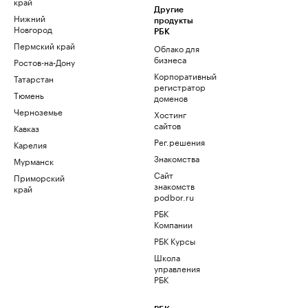
край
Другие
Нижний
продукты
Новгород
РБК
Пермский край
Облако для
бизнеса
Ростов-на-Дону
Корпоративный
Татарстан
регистратор
Тюмень
доменов
Черноземье
Хостинг
сайтов
Кавказ
Рег.решения
Карелия
Знакомства
Мурманск
Сайт
Приморский
знакомств
край
podbor.ru
РБК
Компании
РБК Курсы
Школа
управления
РБК