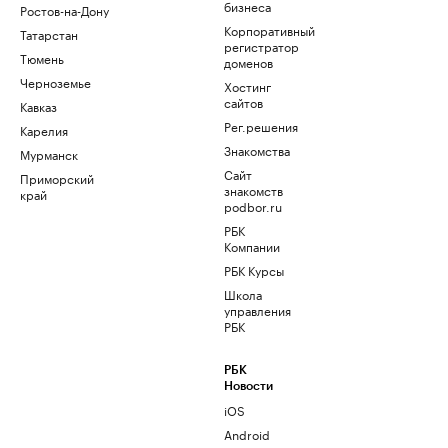
бизнеса
Ростов-на-Дону
Корпоративный
Татарстан
регистратор
Тюмень
доменов
Черноземье
Хостинг
сайтов
Кавказ
Рег.решения
Карелия
Знакомства
Мурманск
Сайт
Приморский
знакомств
край
podbor.ru
РБК
Компании
РБК Курсы
Школа
управления
РБК
РБК
Новости
iOS
Android