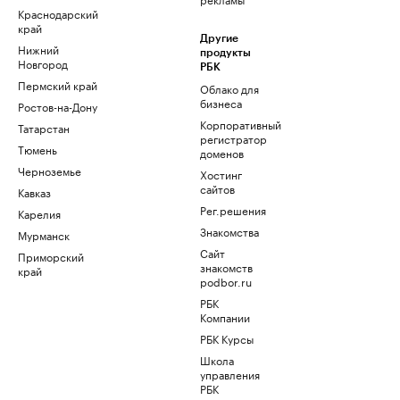
Краснодарский
край
Другие
Нижний
продукты
Новгород
РБК
Пермский край
Облако для
бизнеса
Ростов-на-Дону
Корпоративный
Татарстан
регистратор
Тюмень
доменов
Черноземье
Хостинг
сайтов
Кавказ
Рег.решения
Карелия
Знакомства
Мурманск
Сайт
Приморский
знакомств
край
podbor.ru
РБК
Компании
РБК Курсы
Школа
управления
РБК