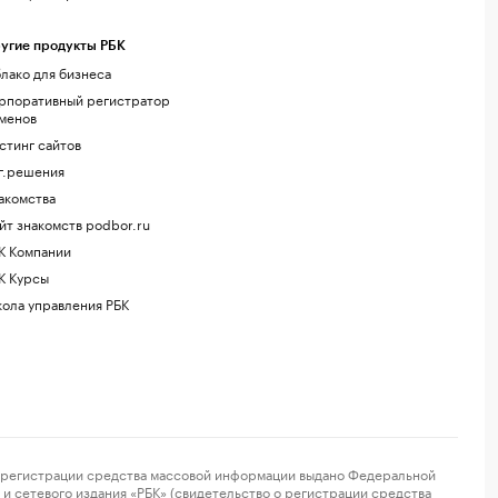
угие продукты РБК
лако для бизнеса
рпоративный регистратор
менов
стинг сайтов
г.решения
акомства
йт знакомств podbor.ru
К Компании
К Курсы
ола управления РБК
регистрации средства массовой информации выдано Федеральной
и сетевого издания «РБК» (свидетельство о регистрации средства