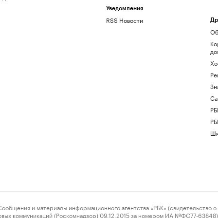
Уведомления
RSS Новости
Др
Об
Ко
до
Хо
Ре
Зн
Са
РБ
РБ
Шк
ения и материалы информационного агентства «РБК» (свидетельство о 
овых коммуникаций (Роскомнадзор) 09.12.2015 за номером ИА №ФС77-63848) 