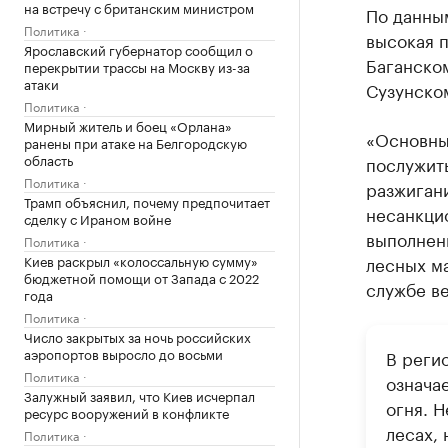
на встречу с британским министром
По данны
Политика
высокая 
Ярославский губернатор сообщил о
Баганско
перекрытии трассы на Москву из-за
атаки
Сузунско
Политика
Мирный житель и боец «Орлана»
«Основны
ранены при атаке на Белгородскую
область
послужит
Политика
разжигани
Трамп объяснил, почему предпочитает
несанкцио
сделку с Ираном войне
выполнен
Политика
Киев раскрыл «колоссальную сумму»
лесных ма
бюджетной помощи от Запада с 2022
службе в
года
Политика
Число закрытых за ночь российских
аэропортов выросло до восьми
В реги
Политика
означа
Залужный заявил, что Киев исчерпал
огня. Н
ресурс вооружений в конфликте
лесах, 
Политика