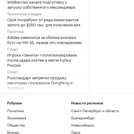
Wildberries начала подготовку к
запуску собственного мессенджера
Технологии и медиа
США потребуют от ряда иммигрантов
залоги до $250 тыс. для получения виз
Политика
Adidas извинился за обилие розовых
бутс на ЧМ-26, назвав это совпадением
Спорт
Игрока «Зенита» госпитализировали
после удара локтем в матче Кубка
России
Спорт
Росстандарт запретил продажу
некоторых грузовиков Dongfeng и
Zoomlion
Бизнес
Рубрики
Новости регионов
Загрузить еще
Политика
Санкт-Петербург и область
Экономика
Екатеринбург
Общество
Новосибирск
Бизнес
Омск