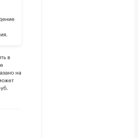
едение
ия.
ть в
ое
азано на
может
уб.