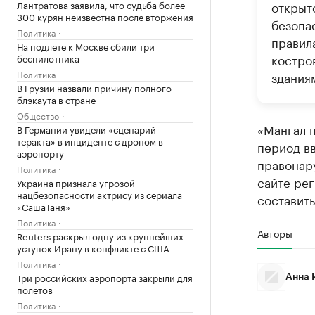
Лантратова заявила, что судьба более
открыт
300 курян неизвестна после вторжения
безопа
Политика
правил
На подлете к Москве сбили три
костро
беспилотника
Политика
зданиям
В Грузии назвали причину полного
блэкаута в стране
Общество
«Мангал п
В Германии увидели «сценарий
теракта» в инциденте с дроном в
период в
аэропорту
правонар
Политика
сайте рег
Украина признала угрозой
нацбезопасности актрису из сериала
составить
«СашаТаня»
Политика
Авторы
Reuters раскрыл одну из крупнейших
уступок Ирану в конфликте с США
Политика
Три российских аэропорта закрыли для
Анна 
полетов
Политика