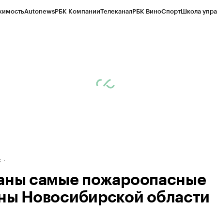
жимость
Autonews
РБК Компании
Телеканал
РБК Вино
Спорт
Школа упра
д
Стиль
Крипто
РБК Бизнес-среда
Дискуссионный клуб
Исследования
К
рагентов
Политика
Экономика
Бизнес
Технологии и медиа
Финансы
Рын
к
аны самые пожароопасные
ны Новосибирской области