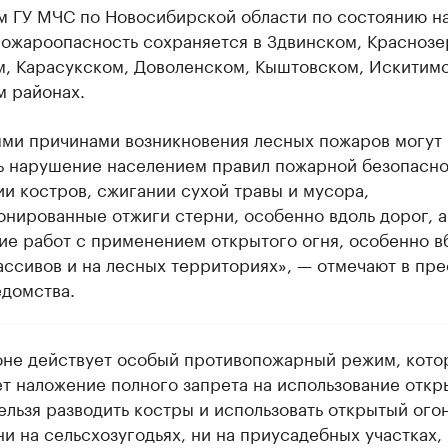
м ГУ МЧС по Новосибирской области по состоянию на
пожароопасность сохраняется в Здвинском, Краснозе
м, Карасукском, Доволенском, Кыштовском, Искитим
м районах.
ми причинами возникновения лесных пожаров могут
ь нарушение населением правил пожарной безопасно
и костров, сжигании сухой травы и мусора,
нированные отжиги стерни, особенно вдоль дорог, а
ие работ с применением открытого огня, особенно в
ссивов и на лесных территориях», — отмечают в пре
едомства.
оне действует особый противопожарный режим, кото
ет наложение полного запрета на использование откр
ельзя разводить костры и использовать открытый огон
ни на сельсхозугодьях, ни на приусадебных участках, 