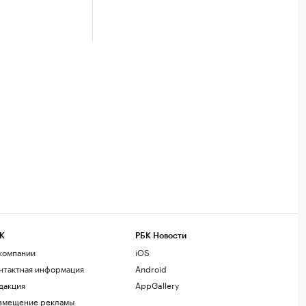
К
РБК Новости
компании
iOS
нтактная информация
Android
дакция
AppGallery
змещение рекламы