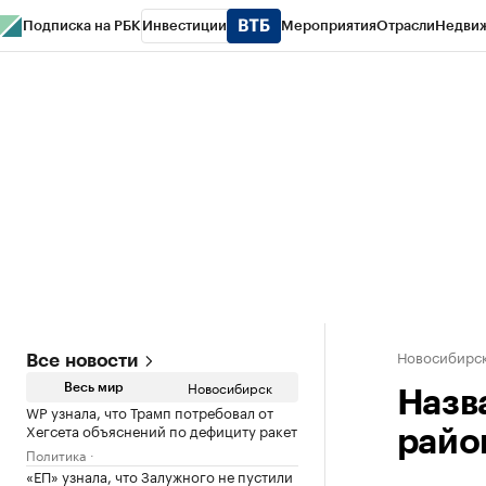
Подписка на РБК
Инвестиции
Мероприятия
Отрасли
Недви
РБК Курсы
РБК Life
Тренды
Визионеры
Национальные проекты
Горо
Спецпроекты СПб
Конференции СПб
Спецпроекты
Проверка конт
Новосибирс
Все новости
Новосибирск
Весь мир
Назв
WP узнала, что Трамп потребовал от
Хегсета объяснений по дефициту ракет
райо
Политика
«ЕП» узнала, что Залужного не пустили