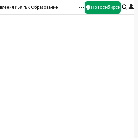
Новосибирск
вления РБК
РБК Образование
редитные рейтинги
Франшизы
Газета
ок наличной валюты