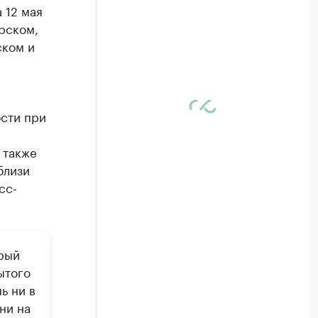
 12 мая
рском,
ском и
сти при
 также
близи
сс-
рый
ытого
ь ни в
ни на