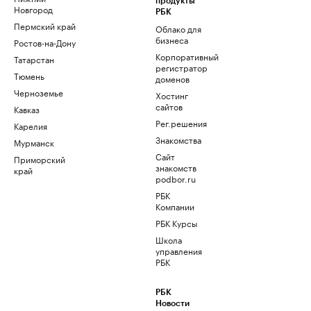
продукты
Новгород
РБК
Пермский край
Облако для
бизнеса
Ростов-на-Дону
Корпоративный
Татарстан
регистратор
Тюмень
доменов
Черноземье
Хостинг
сайтов
Кавказ
Рег.решения
Карелия
Знакомства
Мурманск
Сайт
Приморский
знакомств
край
podbor.ru
РБК
Компании
РБК Курсы
Школа
управления
РБК
РБК
Новости