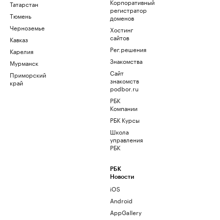
Корпоративный
Татарстан
регистратор
Тюмень
доменов
Черноземье
Хостинг
сайтов
Кавказ
Рег.решения
Карелия
Знакомства
Мурманск
Сайт
Приморский
знакомств
край
podbor.ru
РБК
Компании
РБК Курсы
Школа
управления
РБК
РБК
Новости
iOS
Android
AppGallery