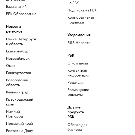
на РБК
База знаний
Подписка на РБК
РБК Образование
Корпоративная
подписка
Новости
регионов
Уведомления
Санкт-Петербург
RSS Новости
и область
Екатеринбург
РБК
Новосибирск
О компании
Омск
Контактная
Башкортостан
информация
Вологодская
Редакция
область
Размещение
Калининград
рекламы
Краснодарский
край
Другие
Нижний
продукты
Новгород
РБК
Пермский край
Облако для
бизнеса
Ростов-на-Дону