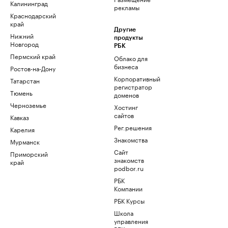
Калининград
рекламы
Краснодарский
край
Другие
Нижний
продукты
Новгород
РБК
Пермский край
Облако для
бизнеса
Ростов-на-Дону
Корпоративный
Татарстан
регистратор
Тюмень
доменов
Черноземье
Хостинг
сайтов
Кавказ
Рег.решения
Карелия
Знакомства
Мурманск
Сайт
Приморский
знакомств
край
podbor.ru
РБК
Компании
РБК Курсы
Школа
управления