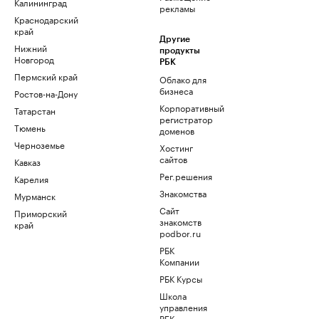
Калининград
рекламы
Краснодарский
край
Другие
Нижний
продукты
Новгород
РБК
Пермский край
Облако для
бизнеса
Ростов-на-Дону
Корпоративный
Татарстан
регистратор
Тюмень
доменов
Черноземье
Хостинг
сайтов
Кавказ
Рег.решения
Карелия
Знакомства
Мурманск
Сайт
Приморский
знакомств
край
podbor.ru
РБК
Компании
РБК Курсы
Школа
управления
РБК