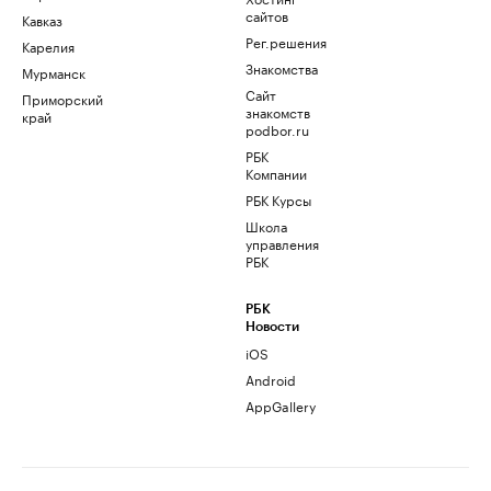
сайтов
Кавказ
Рег.решения
Карелия
Знакомства
Мурманск
Сайт
Приморский
знакомств
край
podbor.ru
РБК
Компании
РБК Курсы
Школа
управления
РБК
РБК
Новости
iOS
Android
AppGallery