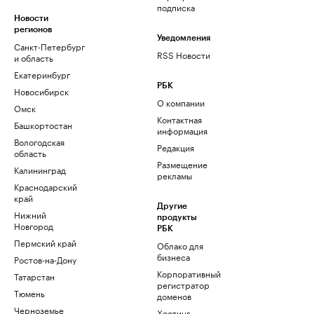
подписка
Новости
регионов
Уведомления
Санкт-Петербург
RSS Новости
и область
Екатеринбург
РБК
Новосибирск
О компании
Омск
Контактная
Башкортостан
информация
Вологодская
Редакция
область
Размещение
Калининград
рекламы
Краснодарский
край
Другие
Нижний
продукты
Новгород
РБК
Пермский край
Облако для
бизнеса
Ростов-на-Дону
Корпоративный
Татарстан
регистратор
Тюмень
доменов
Черноземье
Хостинг