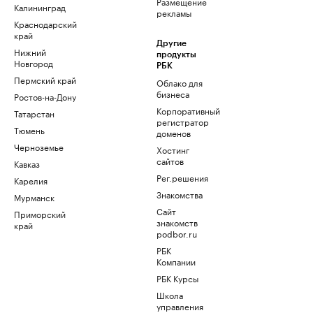
Размещение
Калининград
рекламы
Краснодарский
край
Другие
Нижний
продукты
Новгород
РБК
Пермский край
Облако для
бизнеса
Ростов-на-Дону
Корпоративный
Татарстан
регистратор
Тюмень
доменов
Черноземье
Хостинг
сайтов
Кавказ
Рег.решения
Карелия
Знакомства
Мурманск
Сайт
Приморский
знакомств
край
podbor.ru
РБК
Компании
РБК Курсы
Школа
управления