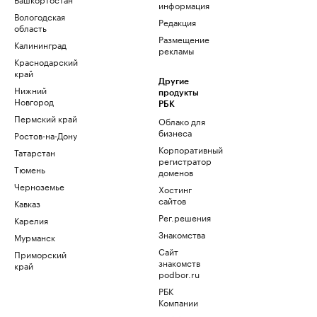
информация
Вологодская
Редакция
область
Размещение
Калининград
рекламы
Краснодарский
край
Другие
Нижний
продукты
Новгород
РБК
Пермский край
Облако для
бизнеса
Ростов-на-Дону
Корпоративный
Татарстан
регистратор
Тюмень
доменов
Черноземье
Хостинг
сайтов
Кавказ
Рег.решения
Карелия
Знакомства
Мурманск
Сайт
Приморский
знакомств
край
podbor.ru
РБК
Компании