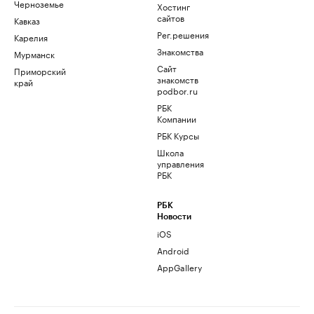
Черноземье
Хостинг
сайтов
Кавказ
Рег.решения
Карелия
Знакомства
Мурманск
Сайт
Приморский
знакомств
край
podbor.ru
РБК
Компании
РБК Курсы
Школа
управления
РБК
РБК
Новости
iOS
Android
AppGallery