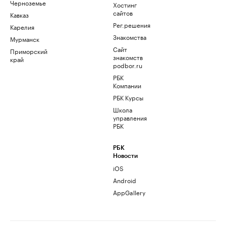
Черноземье
Хостинг
сайтов
Кавказ
Рег.решения
Карелия
Знакомства
Мурманск
Сайт
Приморский
знакомств
край
podbor.ru
РБК
Компании
РБК Курсы
Школа
управления
РБК
РБК
Новости
iOS
Android
AppGallery