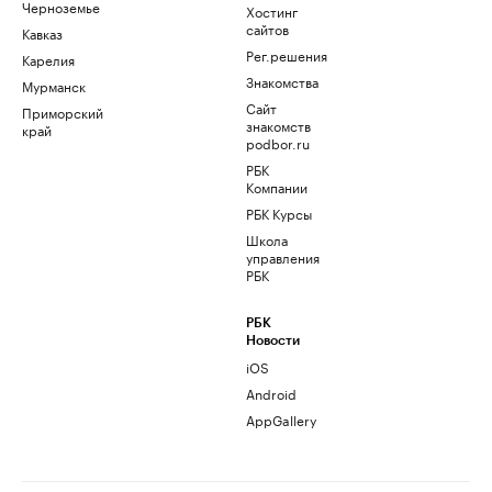
Черноземье
Хостинг
сайтов
Кавказ
Рег.решения
Карелия
Знакомства
Мурманск
Сайт
Приморский
знакомств
край
podbor.ru
РБК
Компании
РБК Курсы
Школа
управления
РБК
РБК
Новости
iOS
Android
AppGallery