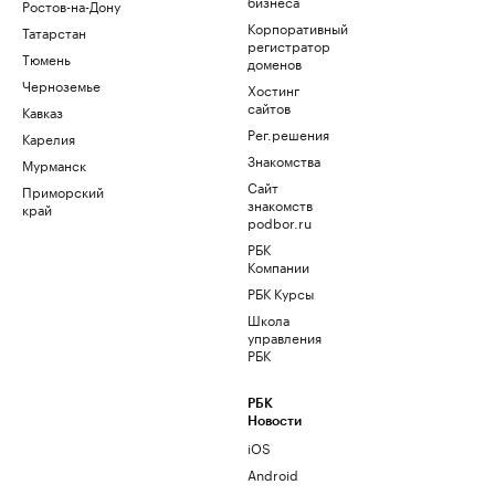
бизнеса
Ростов-на-Дону
Корпоративный
Татарстан
регистратор
Тюмень
доменов
Черноземье
Хостинг
сайтов
Кавказ
Рег.решения
Карелия
Знакомства
Мурманск
Сайт
Приморский
знакомств
край
podbor.ru
РБК
Компании
РБК Курсы
Школа
управления
РБК
РБК
Новости
iOS
Android