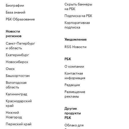
Скрыть баннеры
Биографии
на РБК
База знаний
Подписка на РБК
РБК Образование
Корпоративная
подписка
Новости
регионов
Уведомления
Санкт-Петербург
RSS Новости
и область
Екатеринбург
РБК
Новосибирск
О компании
Омск
Контактная
Башкортостан
информация
Вологодская
Редакция
область
Размещение
Калининград
рекламы
Краснодарский
край
Другие
Нижний
продукты
Новгород
РБК
Пермский край
Облако для