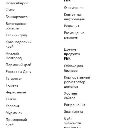
РБК
Новосибирск
О компании
Омск
Контактная
Башкортостан
информация
Вологодская
Редакция
область
Размещение
Калининград
рекламы
Краснодарский
край
Другие
Нижний
продукты
Новгород
РБК
Пермский край
Облако для
бизнеса
Ростов-на-Дону
Корпоративный
Татарстан
регистратор
Тюмень
доменов
Черноземье
Хостинг
сайтов
Кавказ
Рег.решения
Карелия
Знакомства
Мурманск
Сайт
Приморский
знакомств
край
podbor.ru