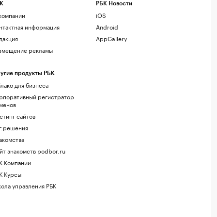
К
РБК Новости
компании
iOS
нтактная информация
Android
дакция
AppGallery
змещение рекламы
угие продукты РБК
лако для бизнеса
рпоративный регистратор
менов
стинг сайтов
г.решения
акомства
йт знакомств podbor.ru
К Компании
К Курсы
ола управления РБК