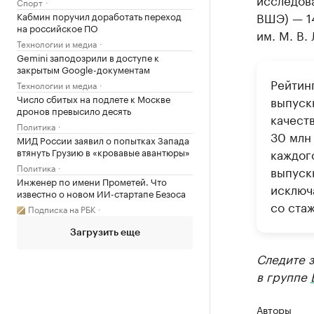
Спорт
ВШЭ) — 1
Кабмин поручил доработать переход
на российское ПО
им. М. В.
Технологии и медиа
Gemini заподозрили в доступе к
закрытым Google-документам
Рейтин
Технологии и медиа
Число сбитых на подлете к Москве
выпуск
дронов превысило десять
качест
Политика
30 млн
МИД России заявил о попытках Запада
втянуть Грузию в «кровавые авантюры»
каждог
Политика
выпуск
Инженер по имени Прометей. Что
исключ
известно о новом ИИ-стартапе Безоса
со ста
Подписка на РБК
Загрузить еще
Следите 
в группе
Авторы