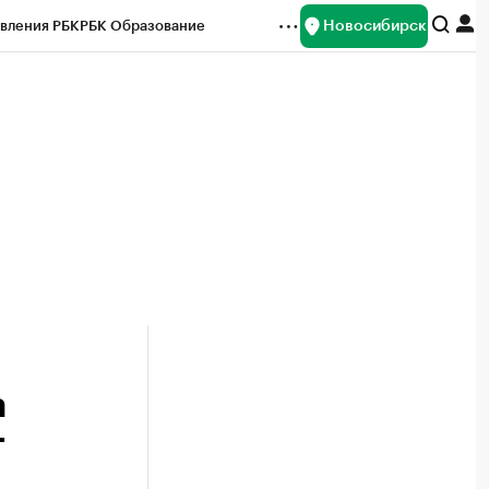
Новосибирск
вления РБК
РБК Образование
редитные рейтинги
Франшизы
Газета
ок наличной валюты
а
т