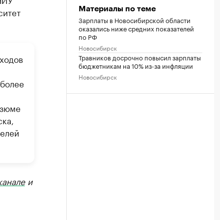
Материалы по теме
ситет
Зарплаты в Новосибирской области
оказались ниже средних показателей
по РФ
Новосибирск
Травников досрочно повысил зарплаты
оходов
бюджетникам на 10% из-за инфляции
Новосибирск
(более
езюме
ска,
телей
канале
и