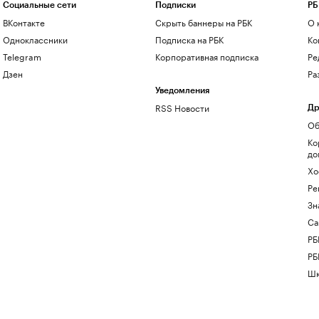
Социальные сети
Подписки
РБ
ВКонтакте
Скрыть баннеры на РБК
О 
Одноклассники
Подписка на РБК
Ко
Telegram
Корпоративная подписка
Ре
Дзен
Ра
Уведомления
RSS Новости
Др
Об
Ко
до
Хо
Ре
Зн
Са
РБ
РБ
Шк