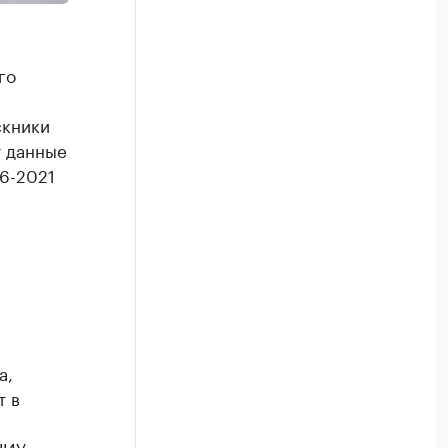
го
скники
т данные
6-2021
а,
т в
НИУ