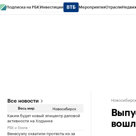
Подписка на РБК
Инвестиции
Мероприятия
Отрасли
Недви
РБК Курсы
РБК Life
Тренды
Визионеры
Национальные проекты
Горо
Спецпроекты СПб
Конференции СПб
Спецпроекты
Проверка конт
Новосибирс
Все новости
Новосибирск
Весь мир
Выпу
Каким будет новый эпицентр деловой
активности на Ходынке
вошл
РБК и Stone
Венесуэлу охватили протесты из-за