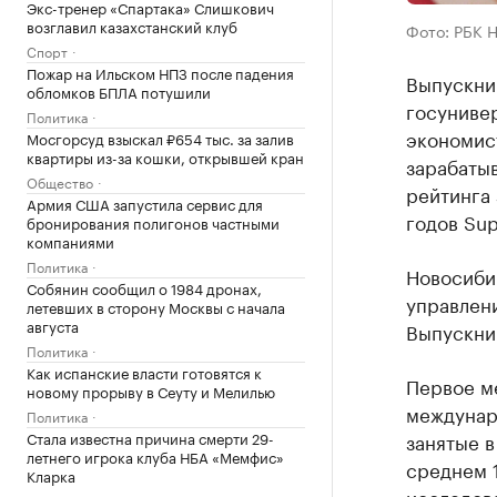
Экс-тренер «Спартака» Слишкович
возглавил казахстанский клуб
Фото: РБК 
Спорт
Пожар на Ильском НПЗ после падения
Выпускни
обломков БПЛА потушили
госунивер
Политика
экономист
Мосгорсуд взыскал ₽654 тыс. за залив
квартиры из-за кошки, открывшей кран
зарабатыв
Общество
рейтинга 
Армия США запустила сервис для
годов Sup
бронирования полигонов частными
компаниями
Политика
Новосиби
Собянин сообщил о 1984 дронах,
управлени
летевших в сторону Москвы с начала
августа
Выпускник
Политика
Как испанские власти готовятся к
Первое м
новому прорыву в Сеуту и Мелилью
междунар
Политика
Стала известна причина смерти 29-
занятые в
летнего игрока клуба НБА «Мемфис»
среднем 1
Кларка
исследов