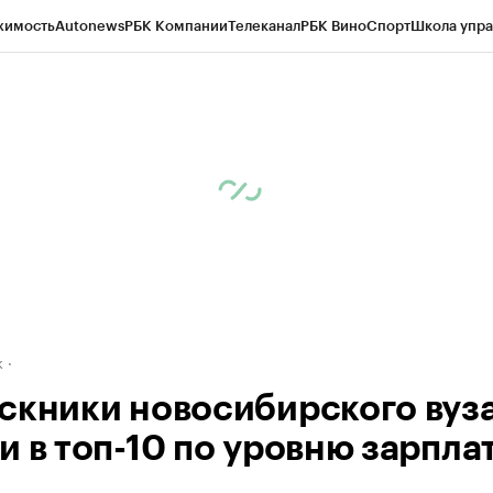
жимость
Autonews
РБК Компании
Телеканал
РБК Вино
Спорт
Школа упра
д
Стиль
Крипто
РБК Бизнес-среда
Дискуссионный клуб
Исследования
К
рагентов
Политика
Экономика
Бизнес
Технологии и медиа
Финансы
Рын
к
скники новосибирского вуз
и в топ-10 по уровню зарпла