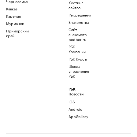
Черноземье
Хостинг
сайтов
Кавказ
Рег.решения
Карелия
Знакомства
Мурманск
Сайт
Приморский
знакомств
край
podbor.ru
РБК
Компании
РБК Курсы
Школа
управления
РБК
РБК
Новости
iOS
Android
AppGallery