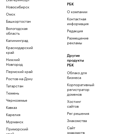
РБК
Новосибирск
О компании
Омск
Контактная
Башкортостан
информация
Вологодская
Редакция
область
Размещение
Калининград
рекламы
Краснодарский
край
Другие
Нижний
продукты
Новгород
РБК
Пермский край
Облако для
бизнеса
Ростов-на-Дону
Корпоративный
Татарстан
регистратор
Тюмень
доменов
Черноземье
Хостинг
сайтов
Кавказ
Рег.решения
Карелия
Знакомства
Мурманск
Сайт
Приморский
знакомств
край