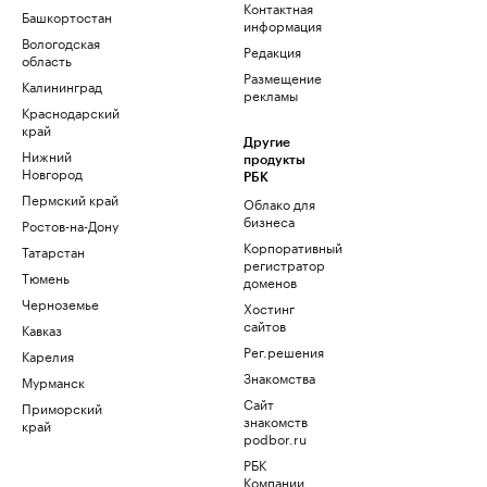
Контактная
Башкортостан
информация
Вологодская
Редакция
область
Размещение
Калининград
рекламы
Краснодарский
край
Другие
Нижний
продукты
Новгород
РБК
Пермский край
Облако для
бизнеса
Ростов-на-Дону
Корпоративный
Татарстан
регистратор
Тюмень
доменов
Черноземье
Хостинг
сайтов
Кавказ
Рег.решения
Карелия
Знакомства
Мурманск
Сайт
Приморский
знакомств
край
podbor.ru
РБК
Компании