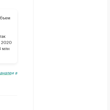
объем
так
я 2020
3 млн
анале
и в