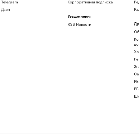
Telegram
Корпоративная подписка
Ре
Дзен
Ра
Уведомления
RSS Новости
Др
Об
Ко
до
Хо
Ре
Зн
Са
РБ
РБ
Шк