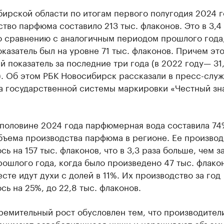
ирской области по итогам первого полугодия 2024 г
тво парфюма составило 213 тыс. флаконов. Это в 3,4
о сравнению с аналогичным периодом прошлого года,
казатель был на уровне 71 тыс. флаконов. Причем эт
 показатель за последние три года (в 2022 году— 31,
. Об этом РБК Новосибирск рассказали в пресс-слу
а государственной системы маркировки «Честный зн
 половине 2024 года парфюмерная вода составила 74
бъема производства парфюма в регионе. Ее производ
сь на 157 тыс. флаконов, что в 3,3 раза больше, чем з
ошлого года, когда было произведено 47 тыс. флакон
сте идут духи с долей в 11%. Их производство за год
сь на 25%, до 22,8 тыс. флаконов.
ремительный рост обусловлен тем, что производител
занимают освободившиеся ниши и наращивают объем