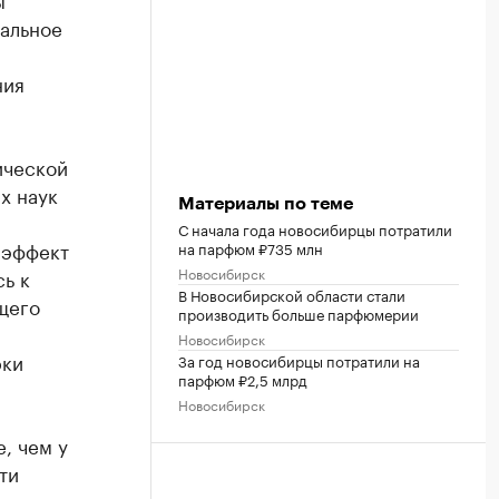
гальное
ния
ической
х наук
Материалы по теме
С начала года новосибирцы потратили
 эффект
на парфюм ₽735 млн
Новосибирск
ь к
В Новосибирской области стали
щего
производить больше парфюмерии
Новосибирск
рки
За год новосибирцы потратили на
парфюм ₽2,5 млрд
Новосибирск
, чем у
ти