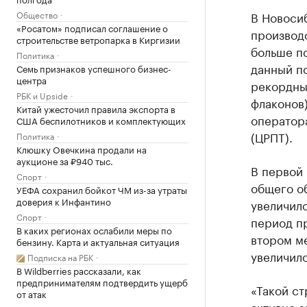
В Новосиб
Общество
«Росатом» подписал соглашение о
производс
строительстве ветропарка в Киргизии
больше п
Политика
данный по
Семь признаков успешного бизнес-
центра
рекордный
РБК и Upside
флаконов)
Китай ужесточил правила экспорта в
оператор
США беспилотников и комплектующих
(ЦРПТ).
Политика
Клюшку Овечкина продали на
аукционе за ₽940 тыс.
В первой
Спорт
общего о
УЕФА сохранил бойкот ЧМ из-за утраты
доверия к Инфантино
увеличило
Спорт
период пр
В каких регионах ослабили меры по
втором ме
бензину. Карта и актуальная ситуация
увеличило
Подписка на РБК
В Wildberries рассказали, как
предпринимателям подтвердить ущерб
«Такой ст
от атак
активно 