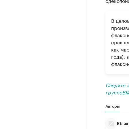
одеколона
В целом
произв
флакон
сравнен
как ма
года):
флаконо
Следите 
группе
ВК
Авторы
Юлия 