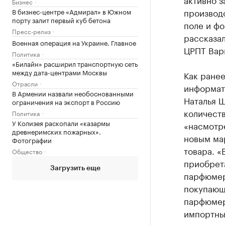
Бизнес
производс
В бизнес-центре «Адмирал» в Южном
порту залит первый куб бетона
поле и ф
Пресс-релиз
рассказа
Военная операция на Украине. Главное
ЦРПТ Вар
Политика
«Билайн» расширил транспортную сеть
между дата-центрами Москвы
Как ране
Отрасли
информати
В Армении назвали необоснованными
Наталья Щ
ограничения на экспорт в Россию
количест
Политика
У Колизея раскопали «казармы
«насмотре
древнеримских пожарных».
новым ма
Фотографии
товара. «
Общество
приобрет
Загрузить еще
парфюмер
покупающ
парфюмер
импортны