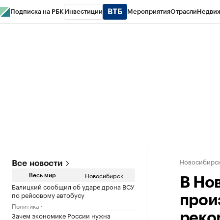
Подписка на РБК
Инвестиции
Мероприятия
Отрасли
Недви
РБК Курсы
РБК Life
Тренды
Визионеры
Национальные проекты
Горо
Спецпроекты СПб
Конференции СПб
Спецпроекты
Проверка конт
Новосибирс
Все новости
Новосибирск
Весь мир
В Но
Балицкий сообщил об ударе дрона ВСУ
по рейсовому автобусу
прои
Политика
Зачем экономике России нужна
реко