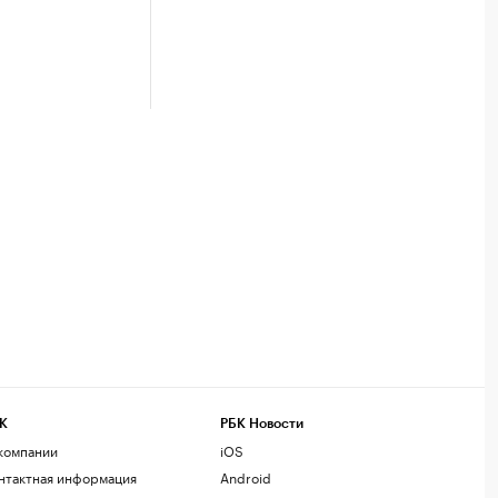
К
РБК Новости
компании
iOS
нтактная информация
Android