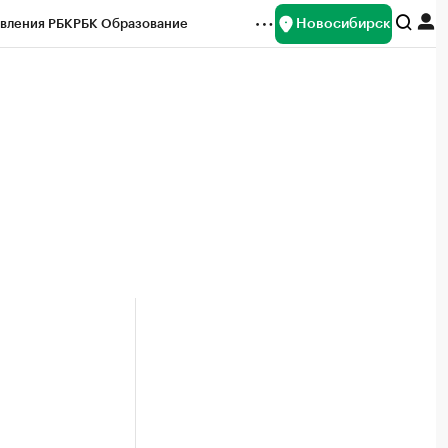
Новосибирск
вления РБК
РБК Образование
редитные рейтинги
Франшизы
Газета
ок наличной валюты