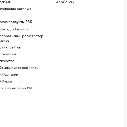
дакция
AppGallery
змещение рекламы
угие продукты РБК
лако для бизнеса
рпоративный регистратор
менов
стинг сайтов
г.решения
акомства
йт знакомств podbor.ru
К Компании
К Курсы
ола управления РБК