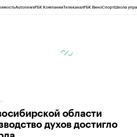
жимость
Autonews
РБК Компании
Телеканал
РБК Вино
Спорт
Школа упра
д
Стиль
Крипто
РБК Бизнес-среда
Дискуссионный клуб
Исследования
К
рагентов
Политика
Экономика
Бизнес
Технологии и медиа
Финансы
Рын
к
восибирской области
зводство духов достигло
рда