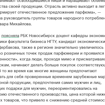
тва своей продукции. Отрасль активно выходит в ле
ормирует отечественное предложение парфюма», —
ла руководитель группы товаров народного потребле
вара Михайлова.
е
поясняла
РБК Новосибирск доцент кафедры эконом
ки факультета бизнеса НГТУ, кандидат экономически
ербакова, также в регионе значительно увеличилось
во розничных точек продаж парфюмерии и проявился
нности», когда люди, проходя мимо и присматриваяс
ркам, начинают делать больше покупок соответствую
В то же время как многие женщины предпочитают
ать для себя проверенные временем зарубежные ма
ной продукции, предпочтения самих мужчин и лиц,
их подарки для мужчин, переориентировались на
ию отечественного производства, цена которой ниже
х товаров, что привело к снижению средней стоимос