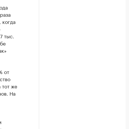
ода
 раза
 когда
о
7 тыс.
жбе
ак»
% от
ство
а тот же
ов. На
и
ы