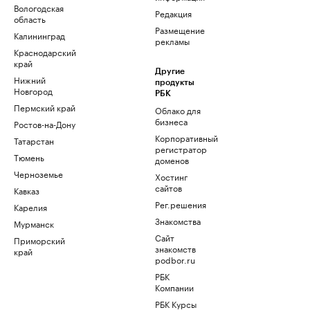
Вологодская
Редакция
область
Размещение
Калининград
рекламы
Краснодарский
край
Другие
Нижний
продукты
Новгород
РБК
Пермский край
Облако для
бизнеса
Ростов-на-Дону
Корпоративный
Татарстан
регистратор
Тюмень
доменов
Черноземье
Хостинг
сайтов
Кавказ
Рег.решения
Карелия
Знакомства
Мурманск
Сайт
Приморский
знакомств
край
podbor.ru
РБК
Компании
РБК Курсы