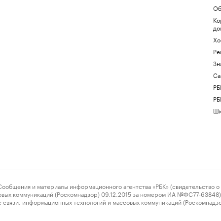
Об
Ко
до
Хо
Ре
Зн
Са
РБ
РБ
Шк
ения и материалы информационного агентства «РБК» (свидетельство о 
овых коммуникаций (Роскомнадзор) 09.12.2015 за номером ИА №ФС77-63848) 
 связи, информационных технологий и массовых коммуникаций (Роскомнадз