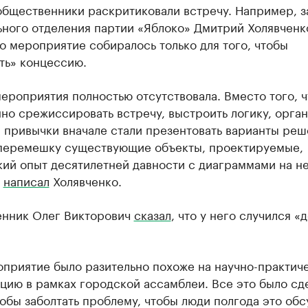
общественники раскритиковали встречу. Например, 
ьного отделения партии «Яблоко» Дмитрий Холявченк
то мероприятие собиралось только для того, чтобы
ть» концессию.
ероприятия полностью отсутствовала. Вместо того, 
но срежиссировать встречу, выстроить логику, орга
 привычки вначале стали презентовать варианты реш
перемешку существующие объекты, проектируемые,
кий опыт десятилетней давности с диаграммами на н
—
написал
Холявченко.
нник Олег Викторович
сказал
, что у него случился «
оприятие было разительно похоже на научно-практич
цию в рамках городской ассамблеи. Все это было сд
тобы заболтать проблему, чтобы люди полгода это обс