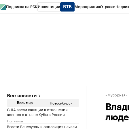
Подписка на РБК
Инвестиции
Мероприятия
Отрасли
Недви
РБК Курсы
РБК Life
Тренды
Визионеры
Национальные проекты
Горо
Спецпроекты СПб
Конференции СПб
Спецпроекты
Проверка конт
«Мусорная»
Все новости
Новосибирск
Весь мир
Влад
США ввели санкции в отношении
военного атташе Кубы в России
люде
Политика
Власти Венесуэлы и оппозиция начали