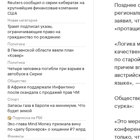
Reuters сообщил о серии кибератак на
Позднее 
крупнейшие финансовые компании
регионал
США
заявил, ч
Новая категория
Трамп подписал указы,
«протащи
ограничивающие право на
гражданство по рождению
«Логика м
Политика
В Пензенской области ввели план
качествен
«Ковер»
по старой
Политика
причем в
Четыре человека погибли при взрыве в
автобусе в Сирии
австрийс
Общество
языке», 
В Африке поддержали Инфантино
после скандала с продажей прав ЧМ
Обществе
Спорт
сурка»:
Запасы газа в Европе на минимуме. Что
будет зимой
Подписка на РБК
«Это мер
Экс-глава Mind Money признала вину
конферен
по «делу брокеров» о хищении ₽7 млрд
только, ч
Финансы