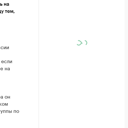
ь на
у тем,
ссии
 если
е на
ра он
ком
руппы по