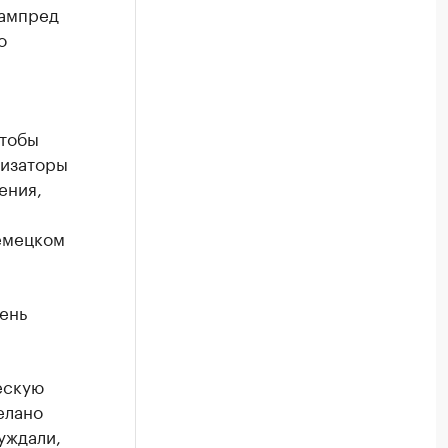
зампред
о
чтобы
низаторы
ения,
емецком
день
ескую
елано
уждали,