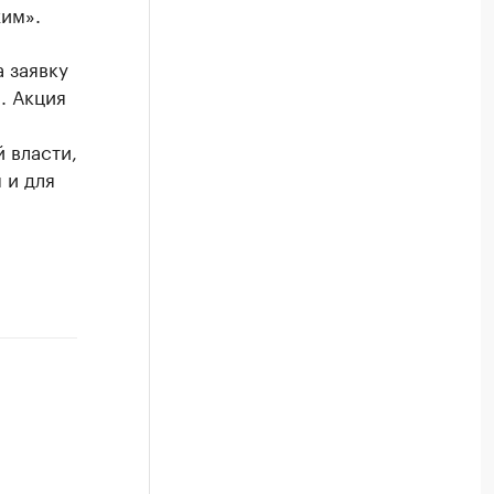
им».
а заявку
. Акция
 власти,
 и для