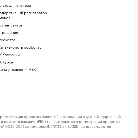
лако для бизнеса
рпоративный регистратор
менов
стинг сайтов
г.решения
акомства
йт знакомств podbor.ru
К Компании
К Курсы
ола управления РБК
регистрации средства массовой информации выдано Федеральной
и сетевого издания «РБК» (свидетельство о регистрации средства
ор) 03.12.2021 за номером ЭЛ №ФС77-82385) сопровождаются