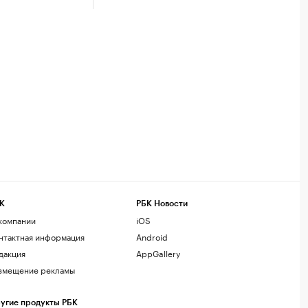
К
РБК Новости
компании
iOS
нтактная информация
Android
дакция
AppGallery
змещение рекламы
угие продукты РБК