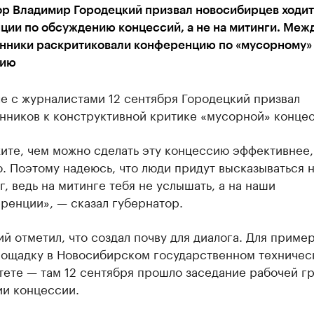
ор Владимир Городецкий призвал новосибирцев ходит
ии по обсуждению концессий, а не на митинги. Межд
нники раскритиковали конференцию по «мусорному»
нию
е с журналистами 12 сентября Городецкий призвал
нников к конструктивной критике «мусорной» конце
ите, чем можно сделать эту концессию эффективнее,
. Поэтому надеюсь, что люди придут высказываться н
г, ведь на митинге тебя не услышать, а на наши
ренции», — сказал губернатор.
й отметил, что создал почву для диалога. Для приме
лощадку в Новосибирском государственном техничес
тете — там 12 сентября прошло заседание рабочей г
ии концессии.