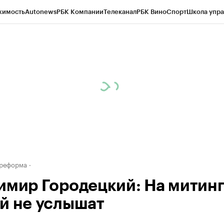
жимость
Autonews
РБК Компании
Телеканал
РБК Вино
Спорт
Школа упра
д
Стиль
Крипто
РБК Бизнес-среда
Дискуссионный клуб
Исследования
К
рагентов
Политика
Экономика
Бизнес
Технологии и медиа
Финансы
Рын
 реформа
имир Городецкий: На митин
й не услышат