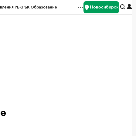
Новосибирск
вления РБК
РБК Образование
редитные рейтинги
Франшизы
Газета
ок наличной валюты
ге