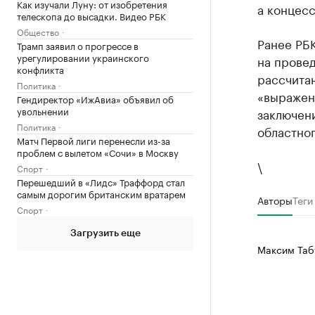
Как изучали Луну: от изобретения
а концес
телескопа до высадки. Видео РБК
Общество
Ранее РБ
Трамп заявил о прогрессе в
урегулировании украинского
на провед
конфликта
рассчитан
Политика
«выражен
Гендиректор «ИжАвиа» объявил об
увольнении
заключени
Политика
областно
Матч Первой лиги перенесли из-за
проблем с вылетом «Сочи» в Москву
\
Спорт
Перешедший в «Лидс» Траффорд стал
самым дорогим британским вратарем
Авторы
Теги
Спорт
Загрузить еще
Максим Таб