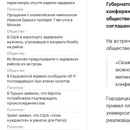
переговоры спустя неделю задержки
Губернат
Политика
конференц
Прощание с олимпийским чемпионом
Иваном Едешко пройдет 7 августа в
обществе
Москве
соглаше
Общество
В США в аэропорту задержали
На встреч
мужчину, угрожавшего взорвать бомбу
на рейсе
обществе
Общество
Во Внуково предупредили о задержках
«Скаж
рейсов из-за грозы
можно
Общество
митин
В Саудовской Аравии сообщили об 11
пострадавших при атаках хуситов
конфе
Политика
В Турции заявили, что Европа
Городецки
потребовала подтверждать
происхождение газа
привел п
Политика
универси
Трамп заявил, что США «тоже
реализац
нуждаются» в ракетах для Patriot
Политика