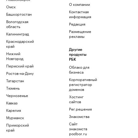
О компании
Омск
Контактная
Башкортостан
информация
Вологодская
Редакция
область
Размещение
Калининград
рекламы
Краснодарский
край
Другие
Нижний
продукты
Новгород
РБК
Пермский край
Облако для
бизнеса
Ростов-на-Дону
Корпоративный
Татарстан
регистратор
Тюмень
доменов
Черноземье
Хостинг
сайтов
Кавказ
Рег.решения
Карелия
Знакомства
Мурманск
Сайт
Приморский
знакомств
край
podbor.ru