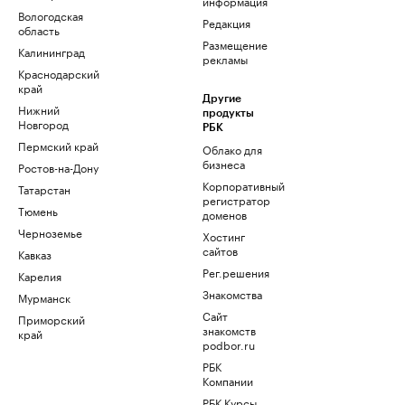
информация
Вологодская
Редакция
область
Размещение
Калининград
рекламы
Краснодарский
край
Другие
Нижний
продукты
Новгород
РБК
Пермский край
Облако для
бизнеса
Ростов-на-Дону
Корпоративный
Татарстан
регистратор
Тюмень
доменов
Черноземье
Хостинг
сайтов
Кавказ
Рег.решения
Карелия
Знакомства
Мурманск
Сайт
Приморский
знакомств
край
podbor.ru
РБК
Компании
РБК Курсы