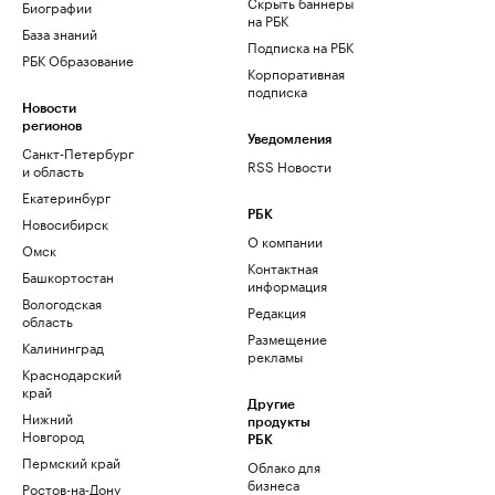
Скрыть баннеры
Биографии
на РБК
База знаний
Подписка на РБК
РБК Образование
Корпоративная
подписка
Новости
регионов
Уведомления
Санкт-Петербург
RSS Новости
и область
Екатеринбург
РБК
Новосибирск
О компании
Омск
Контактная
Башкортостан
информация
Вологодская
Редакция
область
Размещение
Калининград
рекламы
Краснодарский
край
Другие
Нижний
продукты
Новгород
РБК
Пермский край
Облако для
бизнеса
Ростов-на-Дону