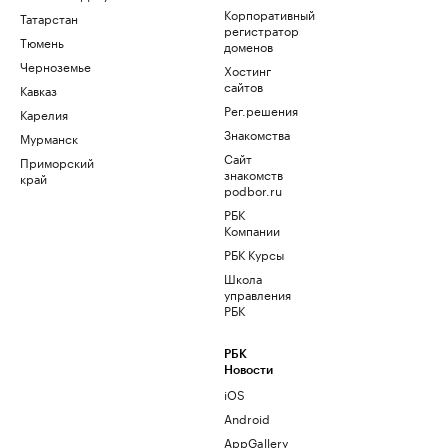
Корпоративный
Татарстан
регистратор
Тюмень
доменов
Черноземье
Хостинг
сайтов
Кавказ
Рег.решения
Карелия
Знакомства
Мурманск
Сайт
Приморский
знакомств
край
podbor.ru
РБК
Компании
РБК Курсы
Школа
управления
РБК
РБК
Новости
iOS
Android
AppGallery