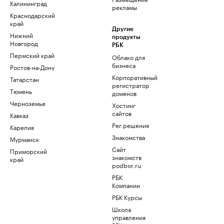
Калининград
рекламы
Краснодарский
край
Другие
Нижний
продукты
Новгород
РБК
Пермский край
Облако для
бизнеса
Ростов-на-Дону
Корпоративный
Татарстан
регистратор
Тюмень
доменов
Черноземье
Хостинг
сайтов
Кавказ
Рег.решения
Карелия
Знакомства
Мурманск
Сайт
Приморский
знакомств
край
podbor.ru
РБК
Компании
РБК Курсы
Школа
управления